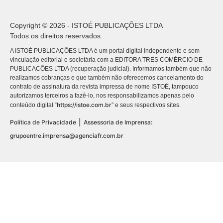
Copyright © 2026 - ISTOÉ PUBLICAÇÕES LTDA
Todos os direitos reservados.
A ISTOÉ PUBLICAÇÕES LTDA é um portal digital independente e sem
vinculação editorial e societária com a EDITORA TRES COMÉRCIO DE
PUBLICACÕES LTDA (recuperação judicial). Informamos também que não
realizamos cobranças e que também não oferecemos cancelamento do
contrato de assinatura da revista impressa de nome ISTOÉ, tampouco
autorizamos terceiros a fazê-lo, nos responsabilizamos apenas pelo
https://istoe.com.br
conteúdo digital “
” e seus respectivos sites.
|
Política de Privacidade
Assessoria de Imprensa:
grupoentre.imprensa@agenciafr.com.br