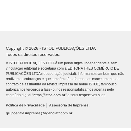
Copyright © 2026 - ISTOÉ PUBLICAÇÕES LTDA
Todos os direitos reservados.
A ISTOÉ PUBLICAÇÕES LTDA é um portal digital independente e sem
vinculação editorial e societária com a EDITORA TRES COMÉRCIO DE
PUBLICACÕES LTDA (recuperação judicial). Informamos também que não
realizamos cobranças e que também não oferecemos cancelamento do
contrato de assinatura da revista impressa de nome ISTOÉ, tampouco
autorizamos terceiros a fazê-lo, nos responsabilizamos apenas pelo
https://istoe.com.br
conteúdo digital “
” e seus respectivos sites.
|
Política de Privacidade
Assessoria de Imprensa:
grupoentre.imprensa@agenciafr.com.br