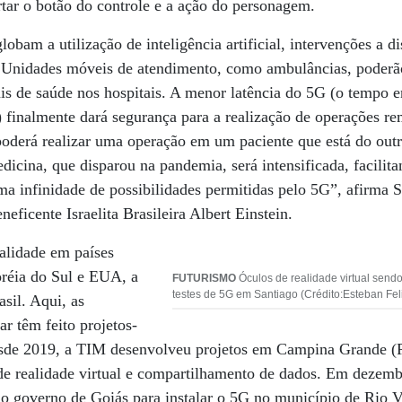
ertar o botão do controle e a ação do personagem.
obam a utilização de inteligência artificial, intervenções a di
. Unidades móveis de atendimento, como ambulâncias, poder
is de saúde nos hospitais. A menor latência do 5G (o tempo 
 finalmente dará segurança para a realização de operações r
poderá realizar uma operação em um paciente que está do out
cina, que disparou na pandemia, será intensificada, facilita
a infinidade de possibilidades permitidas pelo 5G”, afirma S
eficente Israelita Brasileira Albert Einstein.
alidade em países
oréia do Sul e EUA, a
FUTURISMO
Óculos de realidade virtual send
testes de 5G em Santiago (Crédito:Esteban Fel
sil. Aqui, as
ar têm feito projetos-
Desde 2019, a TIM desenvolveu projetos em Campina Grande (P
e realidade virtual e compartilhamento de dados. Em dezemb
o governo de Goiás para instalar o 5G no município de Rio Ve