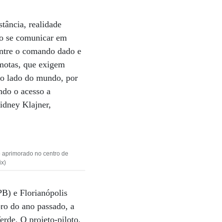
stância, realidade
ão se comunicar em
entre o comando dado e
emotas, que exigem
ro lado do mundo, por
ndo o acesso a
idney Klajner,
o aprimorado no centro de
ix)
B) e Florianópolis
ro do ano passado, a
rde. O projeto-piloto,