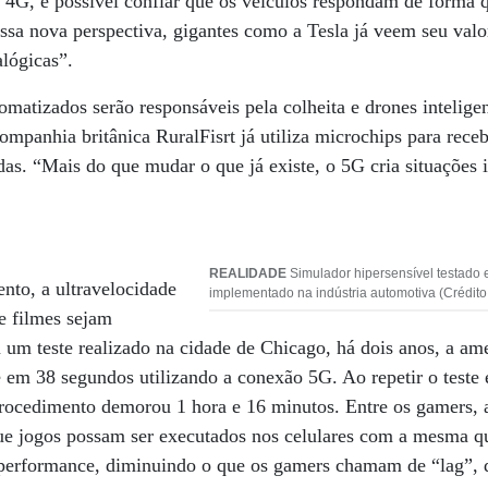
 4G, é possível confiar que os veículos respondam de forma 
sa nova perspectiva, gigantes como a Tesla já veem seu valo
lógicas”.
tomatizados serão responsáveis pela colheita e drones intelige
ompanhia britânica RuralFisrt já utiliza microchips para receb
as. “Mais do que mudar o que já existe, o 5G cria situações 
REALIDADE
Simulador hipersensível testado
ento, a ultravelocidade
implementado na indústria automotiva (Crédit
e filmes sejam
um teste realizado na cidade de Chicago, há dois anos, a am
e em 38 segundos utilizando a conexão 5G. Ao repetir o test
ocedimento demorou 1 hora e 16 minutos. Entre os gamers, 
que jogos possam ser executados nos celulares com a mesma q
 a performance, diminuindo o que os gamers chamam de “lag”,