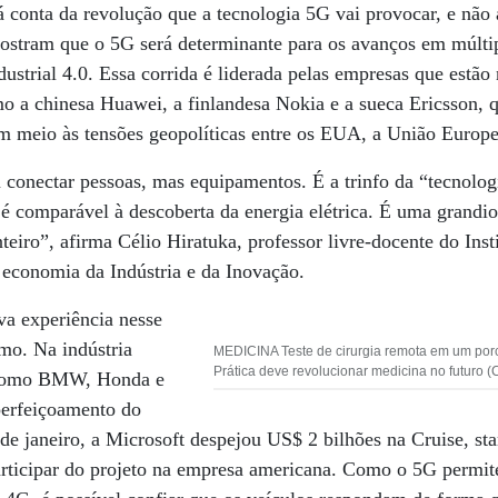
conta da revolução que a tecnologia 5G vai provocar, e não 
stram que o 5G será determinante para os avanços em múltipl
strial 4.0. Essa corrida é liderada pelas empresas que estão 
o a chinesa Huawei, a finlandesa Nokia e a sueca Ericsson, 
m meio às tensões geopolíticas entre os EUA, a União Europe
 conectar pessoas, mas equipamentos. É a trinfo da “tecnolog
é comparável à descoberta da energia elétrica. É uma grandi
eiro”, afirma Célio Hiratuka, professor livre-docente do Ins
 economia da Indústria e da Inovação.
a experiência nesse
mo. Na indústria
MEDICINA Teste de cirurgia remota em um porc
Prática deve revolucionar medicina no futuro (
s como BMW, Honda e
perfeiçoamento do
de janeiro, a Microsoft despejou US$ 2 bilhões na Cruise, sta
ticipar do projeto na empresa americana. Como o 5G permit