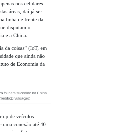
apenas nos celulares.
as áreas, daí já ser
na linha de frente da
que disputam o
ia e a China.
ia da coisas” (IoT, em
osidade que ainda não
tituto de Economia da
o foi bem sucedido na China.
Crédito:Divulgação)
rtup de veículos
e uma conexão até 40