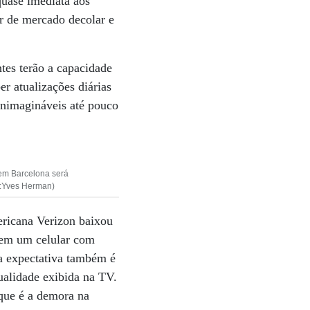
quase imediata aos
r de mercado decolar e
ntes terão a capacidade
er atualizações diárias
inimagináveis até pouco
 em Barcelona será
o:Yves Herman)
ericana Verizon baixou
e em um celular com
a expectativa também é
ualidade exibida na TV.
 que é a demora na