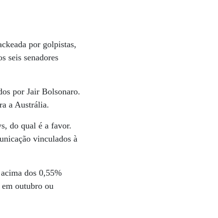
ckeada por golpistas,
os seis senadores
os por Jair Bolsonaro.
a a Austrália.
, do qual é a favor.
municação vinculados à
s acima dos 0,55%
á em outubro ou