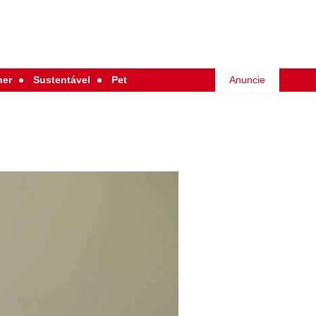
her
Sustentável
Pet
Anuncie