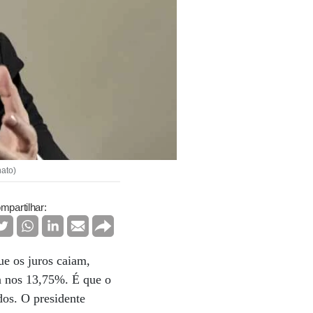
nato)
mpartilhar:
ue os juros caiam,
da nos 13,75%. É que o
os. O presidente