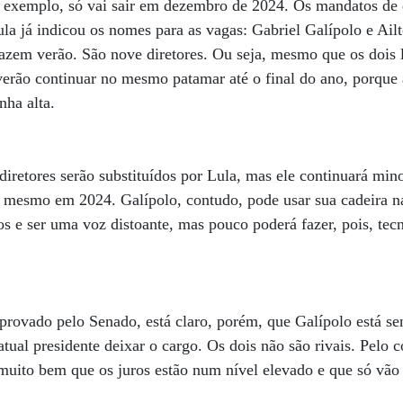
exemplo, só vai sair em dezembro de 2024. Os mandatos de d
la já indicou os nomes para as vagas: Gabriel Galípolo e Ail
zem verão. São nove diretores. Ou seja, mesmo que os dois l
everão continuar no mesmo patamar até o final do ano, porque 
nha alta.
iretores serão substituídos por Lula, mas ele continuará mino
 mesmo em 2024. Galípolo, contudo, pode usar sua cadeira na 
os e ser uma voz distoante, mas pouco poderá fazer, pois, tec
provado pelo Senado, está claro, porém, que Galípolo está s
tual presidente deixar o cargo. Os dois não são rivais. Pelo c
muito bem que os juros estão num nível elevado e que só vão 