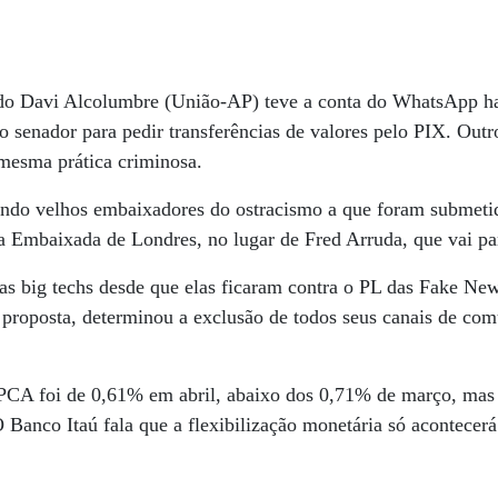
do Davi Alcolumbre (União-AP) teve a conta do WhatsApp ha
o senador para pedir transferências de valores pelo PIX. Outr
 mesma prática criminosa.
ando velhos embaixadores do ostracismo a que foram submetid
a Embaixada de Londres, no lugar de Fred Arruda, que vai par
as big techs desde que elas ficaram contra o PL das Fake News
 proposta, determinou a exclusão de todos seus canais de co
IPCA foi de 0,61% em abril, abaixo dos 0,71% de março, ma
 Banco Itaú fala que a flexibilização monetária só acontecer