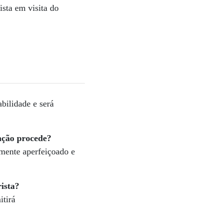
ista em visita do
bilidade e será
ação procede?
amente aperfeiçoado e
ista?
itirá