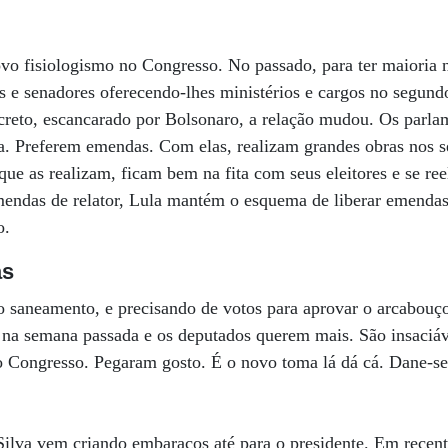
vo fisiologismo no Congresso. No passado, para ter maioria n
 e senadores oferecendo-lhes ministérios e cargos no segundo
eto, escancarado por Bolsonaro, a relação mudou. Os parla
a. Preferem emendas. Com elas, realizam grandes obras nos s
que as realizam, ficam bem na fita com seus eleitores e se re
endas de relator, Lula mantém o esquema de liberar emendas a
o.
as
 saneamento, e precisando de votos para aprovar o arcabouço 
na semana passada e os deputados querem mais. São insaciáve
o Congresso. Pegaram gosto. É o novo toma lá dá cá. Dane-se 
Silva vem criando embaraços até para o presidente. Em recen