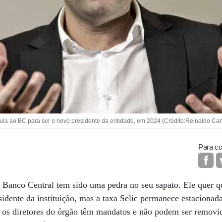
ula ao BC para ser o novo presidente da entidade, em 2024 (Crédito:Reinaldo Ca
Para co
 Banco Central tem sido uma pedra no seu sapato. Ele quer q
esidente da instituição, mas a taxa Selic permanece estaciona
 os diretores do órgão têm mandatos e não podem ser removid