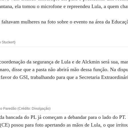
antana, ela tomou o microfone e repreendeu Lula, a quem c
 faltavam mulheres na foto sobre o evento na área da Educaç
o Stuckert)
coordenação da segurança de Lula e de Alckmin será sua, m
ro, disse que a pasta não abrirá mão dessa função. Na disput
 favor do GSI, trabalhando para que a Secretaria Extraordiná
do Paredão (Crédito: Divulgação)
 da bancada do PL já começam a debandar para o lado do PT.
CE) posou para foto apertando as mãos de Lula, o que irritou