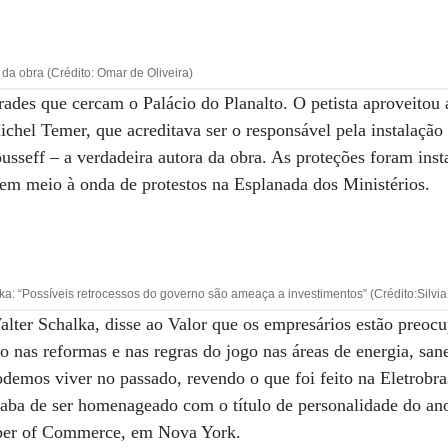
 da obra (Crédito: Omar de Oliveira)
des que cercam o Palácio do Planalto. O petista aproveitou 
ichel Temer, que acreditava ser o responsável pela instalação
usseff – a verdadeira autora da obra. As proteções foram inst
em meio à onda de protestos na Esplanada dos Ministérios.
a: “Possíveis retrocessos do governo são ameaça a investimentos” (Crédito:Silvia
lter Schalka, disse ao Valor que os empresários estão preoc
 nas reformas e nas regras do jogo nas áreas de energia, sa
emos viver no passado, revendo o que foi feito na Eletrobr
caba de ser homenageado com o título de personalidade do an
ber of Commerce, em Nova York.