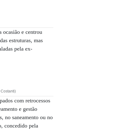
a ocasião e centrou
 das estruturas, mas
aladas pela ex-
 Costanti)
upados com retrocessos
neamento e gestão
as, no saneamento ou no
o, concedido pela