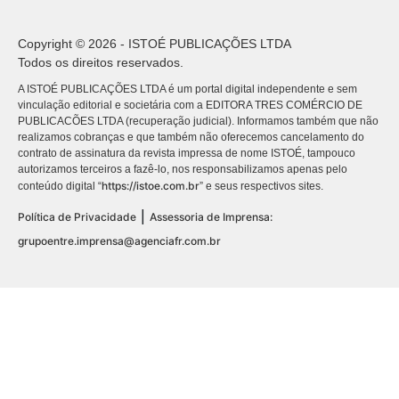
Copyright © 2026 - ISTOÉ PUBLICAÇÕES LTDA
Todos os direitos reservados.
A ISTOÉ PUBLICAÇÕES LTDA é um portal digital independente e sem
vinculação editorial e societária com a EDITORA TRES COMÉRCIO DE
PUBLICACÕES LTDA (recuperação judicial). Informamos também que não
realizamos cobranças e que também não oferecemos cancelamento do
contrato de assinatura da revista impressa de nome ISTOÉ, tampouco
autorizamos terceiros a fazê-lo, nos responsabilizamos apenas pelo
https://istoe.com.br
conteúdo digital “
” e seus respectivos sites.
|
Política de Privacidade
Assessoria de Imprensa:
grupoentre.imprensa@agenciafr.com.br