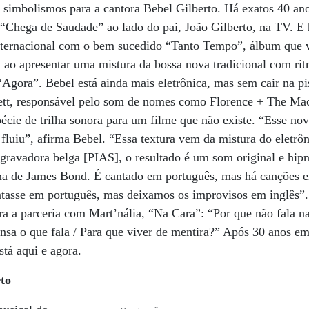
 simbolismos para a cantora Bebel Gilberto. Há exatos 40 ano
do “Chega de Saudade” ao lado do pai, João Gilberto, na TV. E
nternacional com o bem sucedido “Tanto Tempo”, álbum que v
 ao apresentar uma mistura da bossa nova tradicional com rit
 “Agora”. Bebel está ainda mais eletrônica, mas sem cair na pi
tt, responsável pelo som de nomes como Florence + The Mac
écie de trilha sonora para um filme que não existe. “Esse nov
fluiu”, afirma Bebel. “Essa textura vem da mistura do eletrô
gravadora belga [PIAS], o resultado é um som original e hipn
ma de James Bond. É cantado em português, mas há canções e
tasse em português, mas deixamos os improvisos em inglês”. 
ara a parceria com Mart’nália, “Na Cara”: “Por que não fala n
ensa o que fala / Para que viver de mentira?” Após 30 anos e
stá aqui e agora.
to