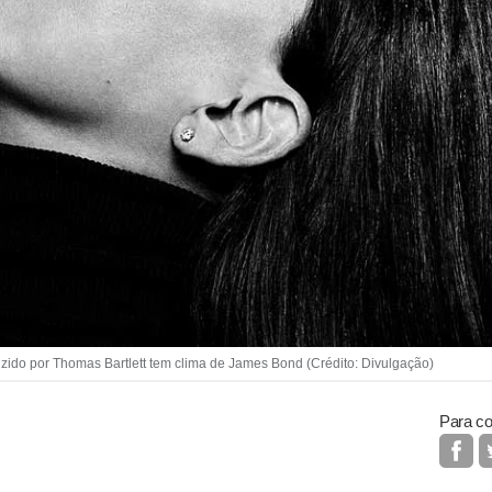
ido por Thomas Bartlett tem clima de James Bond (Crédito: Divulgação)
Para co