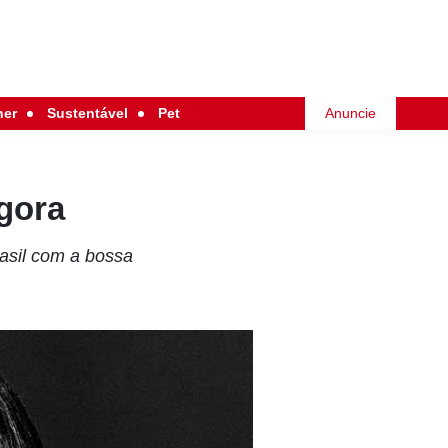
her
Sustentável
Pet
Anuncie
agora
rasil com a bossa