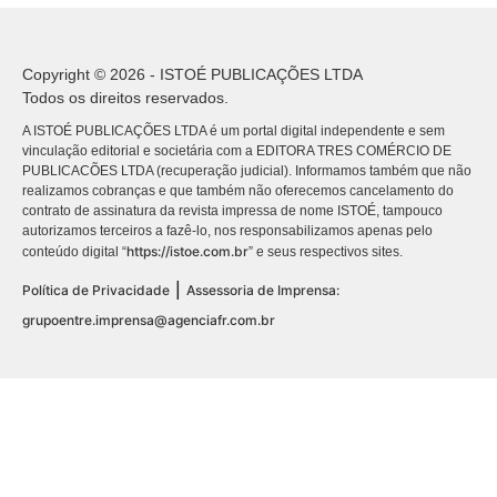
Copyright © 2026 - ISTOÉ PUBLICAÇÕES LTDA
Todos os direitos reservados.
A ISTOÉ PUBLICAÇÕES LTDA é um portal digital independente e sem
vinculação editorial e societária com a EDITORA TRES COMÉRCIO DE
PUBLICACÕES LTDA (recuperação judicial). Informamos também que não
realizamos cobranças e que também não oferecemos cancelamento do
contrato de assinatura da revista impressa de nome ISTOÉ, tampouco
autorizamos terceiros a fazê-lo, nos responsabilizamos apenas pelo
https://istoe.com.br
conteúdo digital “
” e seus respectivos sites.
|
Política de Privacidade
Assessoria de Imprensa:
grupoentre.imprensa@agenciafr.com.br