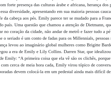
om forte presença das culturas árabe e africana, herança dos 
 essa diversidade, apresentando em sua maioria pessoas cauca
fe da cabeça aos pés. Emily parece ter se mudado para a Fran
a do país. Uma questão que chamou a atenção de Dietmann, q
rar no coração da cidade, não andar de metrô e fazer tudo a p
 o seriado é um conto de fadas para os Millennials, pessoas 
rança levou ao imaginário global mulheres como Brigitte Bar
gou a era de Emily e Lily Collins. Darren Star, que idealizo
de Emily: “A primeira coisa que ela vê são os clichês, porque
 com cerca de meia hora cada, Emily virou tópico de conversa
poradas devem colocá-la em um pedestal ainda mais difícil de