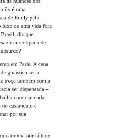
lta de nuances dos
“Emily é uma
sca de Emily pelo
o luxo de uma vida fora
 Brasil, diz que
isão estereotipada de
 absurdo?
esmo em Paris. A cena
e ginástica seria
faz troça também com a
racia ser dispensada –
rabalho como se nada
de no casamento é
onar por sua
em caminha por lá hoje