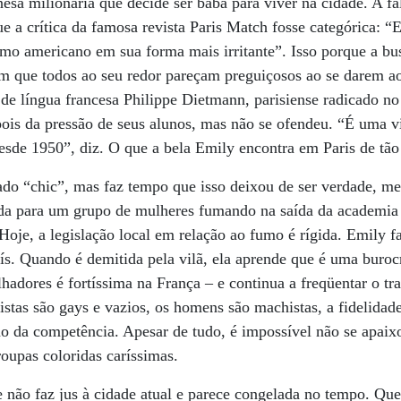
a milionária que decide ser babá para viver na cidade. A fa
e a crítica da famosa revista Paris Match fosse categórica: 
smo americano em sua forma mais irritante”. Isso porque a bu
om que todos ao seu redor pareçam preguiçosos ao se darem a
 de língua francesa Philippe Dietmann, parisiense radicado no
epois da pressão de seus alunos, mas não se ofendeu. “É uma v
esde 1950”, diz. O que a bela Emily encontra em Paris de tão
ado “chic”, mas faz tempo que isso deixou de ser verdade, m
a para um grupo de mulheres fumando na saída da academia d
Hoje, a legislação local em relação ao fumo é rígida. Emily 
país. Quando é demitida pela vilã, ela aprende que é uma buroc
alhadores é fortíssima na França – e continua a freqüentar o t
listas são gays e vazios, os homens são machistas, a fidelida
ão da competência. Apesar de tudo, é impossível não se apaix
roupas coloridas caríssimas.
 não faz jus à cidade atual e parece congelada no tempo. Qu