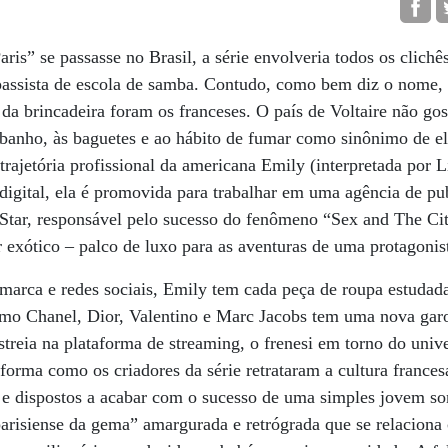
ris” se passasse no Brasil, a série envolveria todos os clic
e passista de escola de samba. Contudo, como bem diz o nome, 
 da brincadeira foram os franceses. O país de Voltaire não gos
de banho, às baguetes e ao hábito de fumar como sinônimo de e
 trajetória profissional da americana Emily (interpretada por L
digital, ela é promovida para trabalhar em uma agência de pub
Star, responsável pelo sucesso do fenômeno “Sex and The City
exótico – palco de luxo para as aventuras de uma protagonist
marca e redes sociais, Emily tem cada peça de roupa estudada
mo Chanel, Dior, Valentino e Marc Jacobs tem uma nova gar
reia na plataforma de streaming, o frenesi em torno do univ
forma como os criadores da série retrataram a cultura frances
 e dispostos a acabar com o sucesso de uma simples jovem so
parisiense da gema” amargurada e retrógrada que se relacion