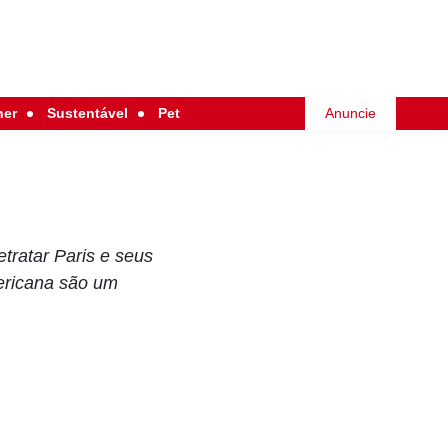
her
Sustentável
Pet
Anuncie
etratar Paris e seus
mericana são um