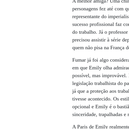
A melhor amiga? Uma chines
personagens fez até com qu
representante do imperiali
sucesso profissional faz c
do trabalho. Já o professor
precisou assistir à série d
quem não pisa na França d
Fumar já foi algo consider
em que Emily olha admirad
possível, mas improvável. 
legislação trabalhista do 
já que a proteção aos trab
tivesse acontecido. Os esti
opcional e Emily é o basti
sinceridade, trapalhadas e 
A Paris de Emily realmente