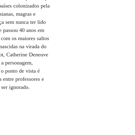
países colonizados pela
sianas, magras e
ça sem nunca ter lido
ue passou 40 anos em
é com os maiores saltos
nascidas na virada do
dot, Catherine Deneuve
u a personagem,
 o ponto de vista é
 entre professores e
 ser ignorado.