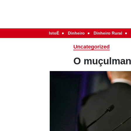
IstoÉ
Dinheiro
Dinheiro Rural
Uncategorized
O muçulman