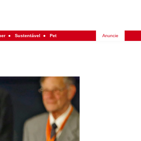
her
Sustentável
Pet
Anuncie