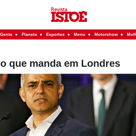
Gente
Planeta
Esportes
Menu
Motorshow
Mul
o que manda em Londres