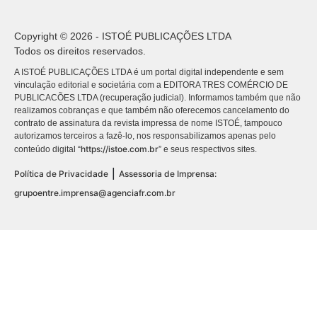
Copyright © 2026 - ISTOÉ PUBLICAÇÕES LTDA
Todos os direitos reservados.
A ISTOÉ PUBLICAÇÕES LTDA é um portal digital independente e sem
vinculação editorial e societária com a EDITORA TRES COMÉRCIO DE
PUBLICACÕES LTDA (recuperação judicial). Informamos também que não
realizamos cobranças e que também não oferecemos cancelamento do
contrato de assinatura da revista impressa de nome ISTOÉ, tampouco
autorizamos terceiros a fazê-lo, nos responsabilizamos apenas pelo
https://istoe.com.br
conteúdo digital “
” e seus respectivos sites.
|
Política de Privacidade
Assessoria de Imprensa:
grupoentre.imprensa@agenciafr.com.br