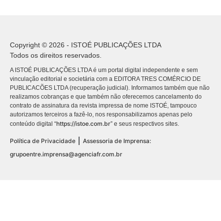
Copyright © 2026 - ISTOÉ PUBLICAÇÕES LTDA
Todos os direitos reservados.
A ISTOÉ PUBLICAÇÕES LTDA é um portal digital independente e sem
vinculação editorial e societária com a EDITORA TRES COMÉRCIO DE
PUBLICACÕES LTDA (recuperação judicial). Informamos também que não
realizamos cobranças e que também não oferecemos cancelamento do
contrato de assinatura da revista impressa de nome ISTOÉ, tampouco
autorizamos terceiros a fazê-lo, nos responsabilizamos apenas pelo
https://istoe.com.br
conteúdo digital “
” e seus respectivos sites.
|
Política de Privacidade
Assessoria de Imprensa:
grupoentre.imprensa@agenciafr.com.br