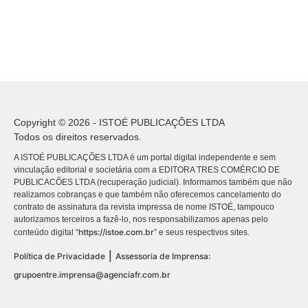
Copyright © 2026 - ISTOÉ PUBLICAÇÕES LTDA
Todos os direitos reservados.
A ISTOÉ PUBLICAÇÕES LTDA é um portal digital independente e sem
vinculação editorial e societária com a EDITORA TRES COMÉRCIO DE
PUBLICACÕES LTDA (recuperação judicial). Informamos também que não
realizamos cobranças e que também não oferecemos cancelamento do
contrato de assinatura da revista impressa de nome ISTOÉ, tampouco
autorizamos terceiros a fazê-lo, nos responsabilizamos apenas pelo
https://istoe.com.br
conteúdo digital “
” e seus respectivos sites.
|
Política de Privacidade
Assessoria de Imprensa:
grupoentre.imprensa@agenciafr.com.br