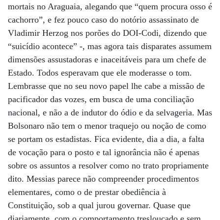
mortais no Araguaia, alegando que “quem procura osso é
cachorro”, e fez pouco caso do notório assassinato de
Vladimir Herzog nos porões do DOI-Codi, dizendo que
“suicídio acontece” -, mas agora tais disparates assumem
dimensões assustadoras e inaceitáveis para um chefe de
Estado. Todos esperavam que ele moderasse o tom.
Lembrasse que no seu novo papel lhe cabe a missão de
pacificador das vozes, em busca de uma conciliação
nacional, e não a de indutor do ódio e da selvageria. Mas
Bolsonaro não tem o menor traquejo ou noção de como
se portam os estadistas. Fica evidente, dia a dia, a falta
de vocação para o posto e tal ignorância não é apenas
sobre os assuntos a resolver como no trato propriamente
dito. Messias parece não compreender procedimentos
elementares, como o de prestar obediência à
Constituição, sob a qual jurou governar. Quase que
diariamente, com o comportamento tresloucado e sem