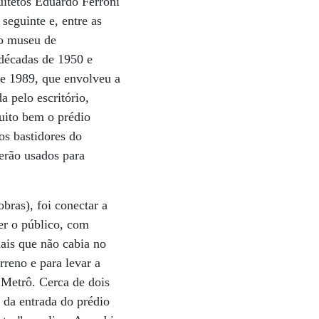
uitetos Eduardo Ferroni
eguinte e, entre as
do museu de
 décadas de 1950 e
e 1989, que envolveu a
 pelo escritório,
uito bem o prédio
os bastidores do
serão usados para
bras), foi conectar a
er o público, com
mais que não cabia no
rreno e para levar a
 Metrô. Cerca de dois
a da entrada do prédio