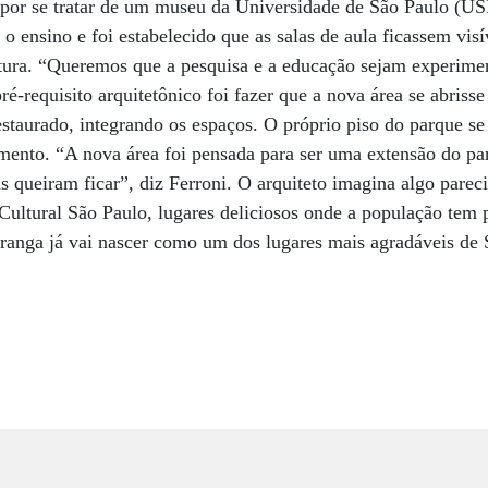
 por se tratar de um museu da Universidade de São Paulo (USP
 o ensino e foi estabelecido que as salas de aula ficassem visí
etura. “Queremos que a pesquisa e a educação sejam experime
pré-requisito arquitetônico foi fazer que a nova área se abriss
staurado, integrando os espaços. O próprio piso do parque se
mento. “A nova área foi pensada para ser uma extensão do pa
s queiram ficar”, diz Ferroni. O arquiteto imagina algo pare
ltural São Paulo, lugares deliciosos onde a população tem p
ranga já vai nascer como um dos lugares mais agradáveis de 