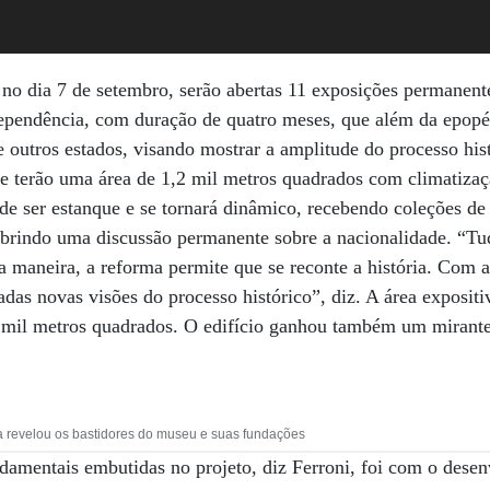
no dia 7 de setembro, serão abertas 11 exposições permanent
endência, com duração de quatro meses, que além da epopéia
 outros estados, visando mostrar a amplitude do processo his
e terão uma área de 1,2 mil metros quadrados com climatizaç
e ser estanque e se tornará dinâmico, recebendo coleções de o
 abrindo uma discussão permanente sobre a nacionalidade. “T
ma maneira, a reforma permite que se reconte a história. Com 
das novas visões do processo histórico”, diz. A área expositiv
 5 mil metros quadrados. O edifício ganhou também um mirant
evelou os bastidores do museu e suas fundações
amentais embutidas no projeto, diz Ferroni, foi com o desen