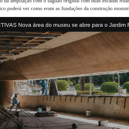
ão da ampliação com o saguão original com duas escadas rolan
blico poderá ver como eram as fundações da construção monum
PERSPECTIVAS Nova área do museu