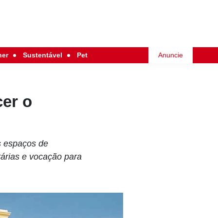
her
Sustentável
Pet
Anuncie
cer o
s espaços de
rárias e vocação para