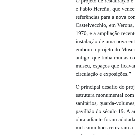
O projeto de restauração e
e Pablo Hereñu, que vence
referências para a nova co
Castelvecchio, em Verona, 
1970, e a ampliação recen
instalação de uma nova ent
embora o projeto do Museu 
antigo, que tinha muitas c
museu, espaços que ficavam
circulação e exposições.”
O principal desafio do proj
estrutura monumental com a
sanitários, guarda-volumes,
pavilhão do século 19. A am
obra adiante foram adotada
mil caminhões retiraram a t