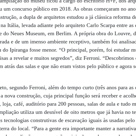
 ampliação do museu ficou a cargo do escritório H+F, dos arq
u um concurso público em 2018. As obras começaram no ano s
nstrução, a dupla de arquitetos estudou a já clássica reforma 
na Itália, levada adiante pelo arquiteto Carlo Scarpa entre as
te do Neues Museum, em Berlim. A própria obra do Louvre, d
rada e de um imenso ambiente receptivo, também foi analisada
do Ipiranga fosse menor. “O principal, porém, foi estudar m
oisas a revelar e muitos segredos”, diz Ferroni. “Descobrimos 
 atrás das salas e que não eram vistos pelo público e agora 
eto, segundo Ferroni, além do tempo curto (três anos para as o
 nova construção, cuja principal função será receber e acolh
 loja, café, auditório para 200 pessoas, salas de aula e tudo 
pliação utiliza um desnível de oito metros que já havia no te
s tecnologias construtivas de escavação iguais às usadas pelo
erra do local. “Para a gente era importante manter a narrativ