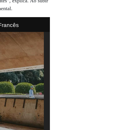
tes”, explica. Ao subir
ental.
 se abre para o Jardim Francês