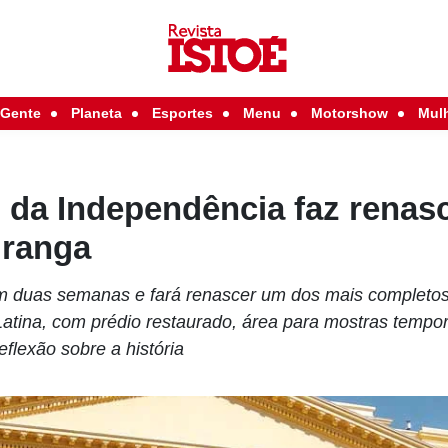
Gente
Planeta
Esportes
Menu
Motorshow
Mul
 da Independência faz renas
iranga
m duas semanas e fará renascer um dos mais completo
atina, com prédio restaurado, área para mostras tempo
eflexão sobre a história