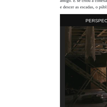
antigo. E se criou a conex
e descer as escadas, o pú