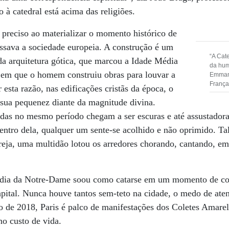
o à catedral está acima das religiões.
é preciso ao materializar o momento histórico de
ssava a sociedade europeia. A construção é um
“A Cate
a arquitetura gótica, que marcou a Idade Média
da hum
em que o homem construiu obras para louvar a
Emmanu
França
esta razão, nas edificações cristãs da época, o
sua pequenez diante da magnitude divina.
ídas no mesmo período chegam a ser escuras e até assustado
Dentro dela, qualquer um sente-se acolhido e não oprimido. Ta
eja, uma multidão lotou os arredores chorando, cantando, em
agédia da Notre-Dame soou como catarse em um momento de co
apital. Nunca houve tantos sem-teto na cidade, o medo de atent
o de 2018, Paris é palco de manifestações dos Coletes Amar
no custo de vida.