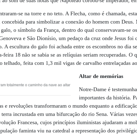
i ao som de suas notas que Napoleão coroou-se imperador, e
ntraram-se na torre e no teto. A Flecha, como é chamada, est
oi concebida para simbolizar a conexão do homem com Deus. N
 galo, o símbolo da França, dentro do qual conservavam-se os
 Genoveva e São Dionísio, um pedaço da cruz onde Jesus foi 
o. A escultura do galo foi achada entre os escombros no dia s
a-feira 18 não se sabia se as relíquias seriam recuperadas. O 
o telhado, feita com 1,3 mil vigas de carvalho entrelaçadas 
Altar de memórias
m totalmente o caminho da nave ao altar
Notre-Dame é testemunh
importantes da história. P
as e revoluções transformaram o mundo enquanto a edificaçã
de terra incrustada em uma bifurcação do rio Sena. Várias vez
volução Francesa, cujos princípios iluministas ajudaram a mo
lação faminta viu na catedral a representação dos privilégio