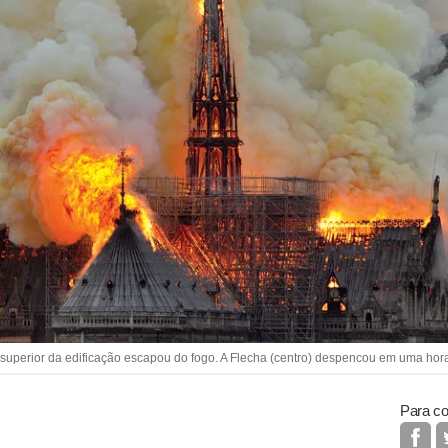
perior da edificação escapou do fogo. A Flecha (centro) despencou em uma hora (
Para co