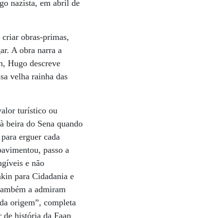
go nazista, em abril de
 criar obras-primas,
r. A obra narra a
em, Hugo descreve
ssa velha rainha das
lor turístico ou
 à beira do Sena quando
 para erguer cada
pavimentou, passo a
ngíveis e não
akin para Cidadania e
s também a admiram
 da origem”, completa
 de história da Faap