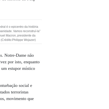
dral é o epicentro da história
anidade. Vamos reconstruí-la”
el Macron, presidente da
 (Crédito:Philippe Wojazer)
ras. Notre-Dame não
lvez por isto, enquanto
 um estupor místico
nturbação social e
ados terroristas
elos, movimento que