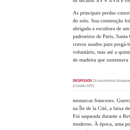
os séculos XV e XVII e fo
As principais perdas conce
do solo. Sua construção f
abrigada a escultura de um
padroeiros de Paris, Santa
cravos usados para pregá-l
voluntário, mas até a quint
de madeira que sustentava 
DESPOJOS
Os escombros bloqueara
(Crédito:AFP)
monarcas franceses. Guerr
na Île de la Cité, a faixa 
Foi saqueada durante a Re
moderno. À época, uma popu