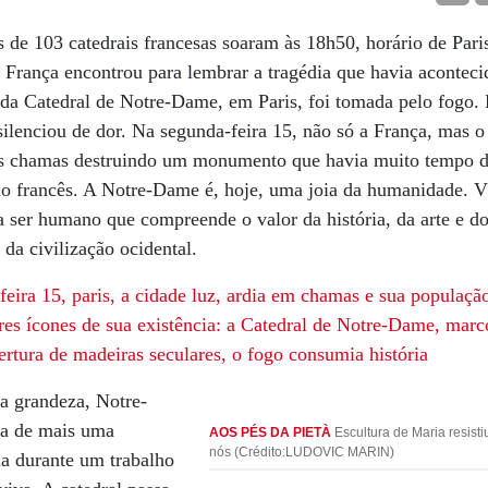
os de 103 catedrais francesas soaram às 18h50, horário de Par
 França encontrou para lembrar a tragédia que havia acontecid
da Catedral de Notre-Dame, em Paris, foi tomada pelo fogo. 
ilenciou de dor. Na segunda-feira 15, não só a França, mas 
as chamas destruindo um monumento que havia muito tempo d
rio francês. A Notre-Dame é, hoje, uma joia da humanidade. 
 ser humano que compreende o valor da história, da arte e 
da civilização ocidental.
feira 15, paris, a cidade luz, ardia em chamas e sua populaçã
res ícones
de sua existência:
a Catedral
de Notre-Dame, marc
bertura de madeiras seculares,
o fogo consumia história
a grandeza, Notre-
ma de mais uma
AOS PÉS DA PIETÀ
Escultura de Maria resisti
nós (Crédito:LUDOVIC MARIN)
da durante um trabalho