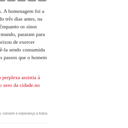
is. A homenagem foi a
o três dias antes, na
Enquanto os sinos
o mundo, pararam para
eixou de exercer
Vê-la sendo consumida
dos passos que o homem
o perplexa assistia
à
o zero
da cidade.
no
u: consolo e esperança a todos