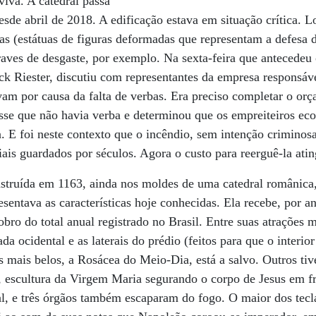
viva. A catedral passa
sde abril de 2018. A edificação estava em situação crítica. L
las (estátuas de figuras deformadas que representam a defesa 
aves de desgaste, por exemplo. Na sexta-feira que antecedeu 
ck Riester, discutiu com representantes da empresa responsáve
avam por causa da falta de verbas. Era preciso completar o or
isse que não havia verba e determinou que os empreiteiros e
 E foi neste contexto que o incêndio, sem intenção criminos
iais guardados por séculos. Agora o custo para reerguê-la atin
struída em 1163, ainda nos moldes de uma catedral românica, 
esentava as características hoje conhecidas. Ela recebe, por a
obro do total anual registrado no Brasil. Entre suas atrações 
a ocidental e as laterais do prédio (feitos para que o interior
mais belos, a Rosácea do Meio-Dia, está a salvo. Outros tiv
, escultura da Virgem Maria segurando o corpo de Jesus em fre
al, e três órgãos também escaparam do fogo. O maior dos tecla