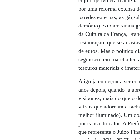
cujo objetivo era mantê-la 
por uma reforma extensa de
paredes externas, as gárgu
demônio) exibiam sinais gr
da Cultura da França, Fran
restauração, que se arrast
de euros. Mas o político d
seguissem em marcha lenta.
tesouros materiais e imater
A igreja começou a ser con
anos depois, quando já apr
visitantes, mais do que o d
vitrais que adornam a fachad
melhor iluminado). Um dos 
por causa do calor. A Pietà
que representa o Juízo Fin