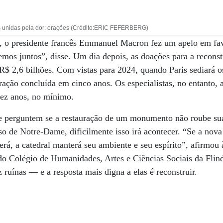
 unidas pela dor: orações (Crédito:ERIC FEFERBERG)
 o presidente francês Emmanuel Macron fez um apelo em fav
emos juntos”, disse. Um dia depois, as doações para a reconst
 R$ 2,6 bilhões. Com vistas para 2024, quando Paris sediará 
ação concluída em cinco anos. Os especialistas, no entanto,
ez anos, no mínimo.
e perguntem se a restauração de um monumento não roube su
so de Notre-Dame, dificilmente isso irá acontecer. “Se a nova 
erá, a catedral manterá seu ambiente e seu espírito”, afirmo
do Colégio de Humanidades, Artes e Ciências Sociais da Flind
z ruínas — e ­a resposta mais digna a elas é reconstruir.