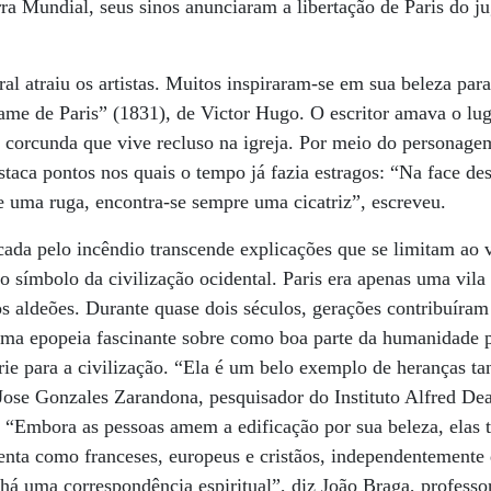
a Mundial, seus sinos anunciaram a libertação de Paris do ju
l atraiu os artistas. Muitos inspiraram-se em sua beleza para
e de Paris” (1831), de Victor Hugo. O escritor amava o luga
 corcunda que vive recluso na igreja. Por meio do personag
staca pontos nos quais o tempo já fazia estragos: “Na face de
de uma ruga, encontra-se sempre uma cicatriz”, escreveu.
a pelo incêndio transcende explicações que se limitam ao va
o símbolo da civilização ocidental. Paris era apenas uma vila
s aldeões. Durante quase dois séculos, gerações contribuíram
 uma epopeia fascinante sobre como boa parte da humanidade 
rie para a civilização. “Ela é um belo exemplo de heranças ta
Jose Gonzales Zarandona, pesquisador do Instituto Alfred De
a. “Embora as pessoas amem a edificação por sua beleza, ela
senta como franceses, europeus e cristãos, independentemente
á uma correspondência espiritual”, diz João Braga, professor