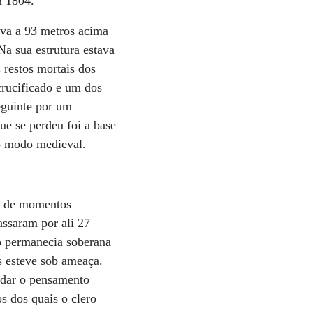
m 1804.
ava a 93 metros acima
a sua estrutura estava
 restos mortais dos
crucificado e um dos
eguinte por um
que se perdeu foi a base
ao modo medieval.
a de momentos
assaram por ali 27
o permanecia soberana
es esteve sob ameaça.
ldar o pensamento
s dos quais o clero