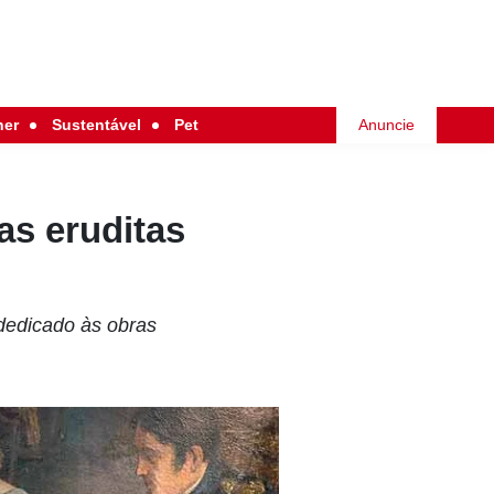
her
Sustentável
Pet
Anuncie
as eruditas
 dedicado às obras