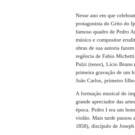
Nesse ano em que celebra
protagonista do Grito do I
famoso quadro de Pedro Am
músico e compositor erudit
obras de sua autoria faze
regência de Fabio Michetti
Pulzi (tenor), Licio Bruno
primeira gravação de um 
João Carlos, primeiro filh
A formação musical do imp
grande apreciador das arte
época. Pedro I era um bom c
violão. Mais tarde passou
1858), discípulo de Josep