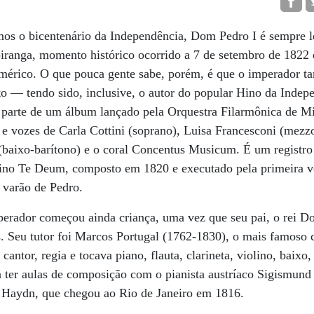
mos o bicentenário da Independência, Dom Pedro I é sempre
piranga, momento histórico ocorrido a 7 de setembro de 1822
érico. O que pouca gente sabe, porém, é que o imperador t
o — tendo sido, inclusive, o autor do popular Hino da Indepe
m parte de um álbum lançado pela Orquestra Filarmônica de M
 e vozes de Carla Cottini (soprano), Luisa Francesconi (mezz
 (baixo-barítono) e o coral Concentus Musicum. É um registro 
hino Te Deum, composto em 1820 e executado pela primeira 
o varão de Pedro.
erador começou ainda criança, uma vez que seu pai, o rei D
s. Seu tutor foi Marcos Portugal (1762-1830), o mais famoso
antor, regia e tocava piano, flauta, clarineta, violino, baixo
 a ter aulas de composição com o pianista austríaco Sigism
h Haydn, que chegou ao Rio de Janeiro em 1816.