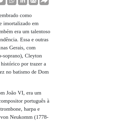
 lembrado como
 e imortalizado em
ambém era um talentoso
ndência. Essa e outras
inas Gerais, com
o-soprano), Cleyton
histórico por trazer a
vez no batismo de Dom
om João VI, era um
 compositor português à
, trombone, harpa e
und von Neukomm (1778-