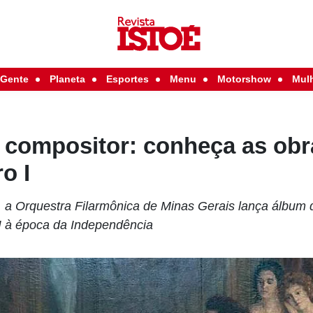
Gente
Planeta
Esportes
Menu
Motorshow
Mul
 compositor: conheça as obr
o I
o, a Orquestra Filarmônica de Minas Gerais lança álbum
I à época da Independência