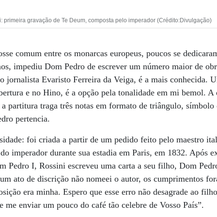
: primeira gravação de Te Deum, composta pelo imperador (Crédito:Divulgação)
osse comum entre os monarcas europeus, poucos se dedicara
nos, impediu Dom Pedro de escrever um número maior de obr
o jornalista Evaristo Ferreira da Veiga, é a mais conhecida. U
bertura e no Hino, é a opção pela tonalidade em mi bemol. A 
 a partitura traga três notas em formato de triângulo, símbolo
dro pertencia.
idade: foi criada a partir de um pedido feito pelo maestro it
 do imperador durante sua estadia em Paris, em 1832. Após e
edro I, Rossini escreveu uma carta a seu filho, Dom Pedro 
um ato de discrição não nomeei o autor, os cumprimentos fo
sição era minha. Espero que esse erro não desagrade ao filho
e me enviar um pouco do café tão celebre de Vosso País”.