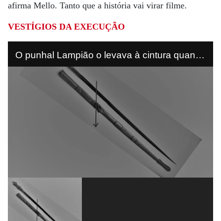
afirma Mello. Tanto que a história vai virar filme.
VESTÍGIOS
DA EXECUÇÃO
O punhal Lampião o levava à cintura quando
a bala o atingiu. Media 80 cm