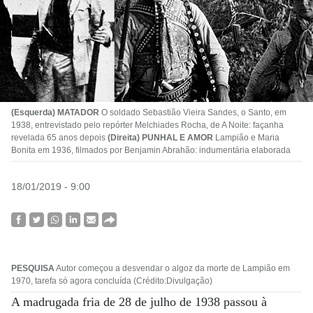
(Esquerda) MATADOR
O soldado Sebastião Vieira Sandes, o Santo, em
1938, entrevistado pelo repórter Melchiades Rocha, de A Noite: façanha
revelada 65 anos depois
(Direita) PUNHAL E AMOR
Lampião e Maria
Bonita em 1936, filmados por Benjamin Abrahão: indumentária elaborada
18/01/2019 - 9:00
PESQUISA
Autor começou a desvendar o algoz da morte de Lampião em
1970, tarefa só agora concluída (Crédito:Divulgação)
A madrugada fria de 28 de julho de 1938 passou à