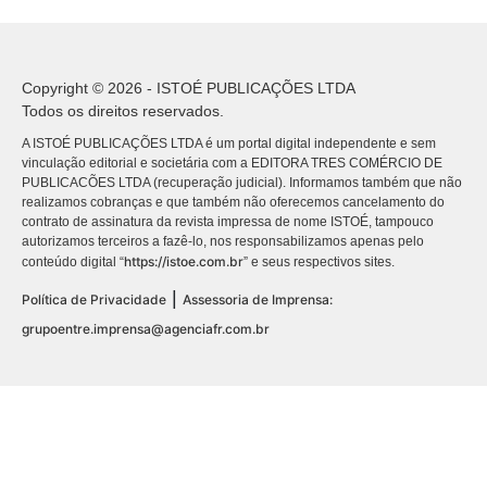
Copyright © 2026 - ISTOÉ PUBLICAÇÕES LTDA
Todos os direitos reservados.
A ISTOÉ PUBLICAÇÕES LTDA é um portal digital independente e sem
vinculação editorial e societária com a EDITORA TRES COMÉRCIO DE
PUBLICACÕES LTDA (recuperação judicial). Informamos também que não
realizamos cobranças e que também não oferecemos cancelamento do
contrato de assinatura da revista impressa de nome ISTOÉ, tampouco
autorizamos terceiros a fazê-lo, nos responsabilizamos apenas pelo
https://istoe.com.br
conteúdo digital “
” e seus respectivos sites.
|
Política de Privacidade
Assessoria de Imprensa:
grupoentre.imprensa@agenciafr.com.br