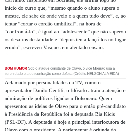
Carvalho. Inspirado em Sócrates, ele afirma logo no
início do curso que, “mesmo quando o aluno supera o
mestre, ele sabe de onde veio e a quem tudo deve”, e, ao
tentar “cortar o cordão umbilical”, na hora de
“confrontá-lo”, é igual ao “adolescente” que não superou
os desafios desta idade e “depois tenta lançá-los no lugar
errado”, escreveu Vasques em alentado ensaio.
BOM HUMOR
Sob o ataque constante de Olavo, o vice Mourão usa a
serenidade e a descontração como defesa (Crédito:NELSON ALMEIDA)
Aclamado por personalidades da TV, como o
apresentador Danilo Gentili, o filósofo atraiu a atenção e
admiração de políticos ligados a Bolsonaro. Quem
apresentou as ideias de Olavo para o então pré-candidato
à Presidência da República foi a deputada Bia Kicis
(PSL-DF). A deputada é hoje a principal interlocutora de
Olavo com o presidente. A parlamentar é oriunda do