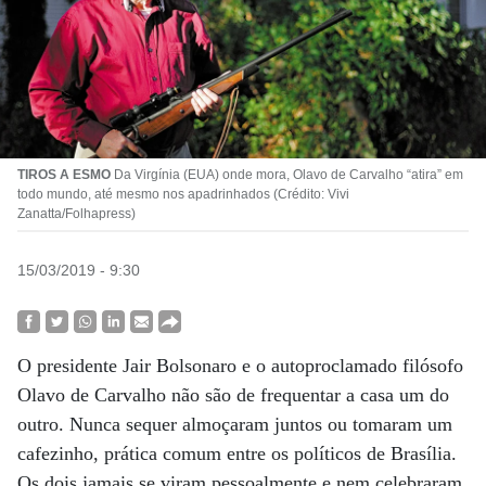
TIROS A ESMO
Da Virgínia (EUA) onde mora, Olavo de Carvalho “atira” em
todo mundo, até mesmo nos apadrinhados (Crédito: Vivi
Zanatta/Folhapress)
15/03/2019 - 9:30
O presidente Jair Bolsonaro e o autoproclamado filósofo
Olavo de Carvalho não são de frequentar a casa um do
outro. Nunca sequer almoçaram juntos ou tomaram um
cafezinho, prática comum entre os políticos de Brasília.
Os dois jamais se viram pessoalmente e nem celebraram