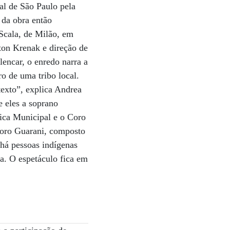
al de São Paulo pela
 da obra então
 Scala, de Milão, em
ton Krenak e direção de
encar, o enredo narra a
ro de uma tribo local.
texto”, explica Andrea
e eles a soprano
nica Municipal e o Coro
Coro Guarani, composto
 há pessoas indígenas
wa. O espetáculo fica em