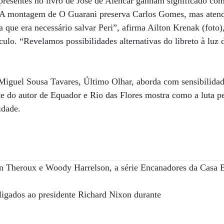
presentes no livro de José de Alencar ganham significado com
 “A montagem de O Guarani preserva Carlos Gomes, mas aten
 que era necessário salvar Peri”, afirma Ailton Krenak (foto)
ulo. “Revelamos possibilidades alternativas do libreto à luz d
Miguel Sousa Tavares, Último Olhar, aborda com sensibilidad
e do autor de Equador e Rio das Flores mostra como a luta p
idade.
stin Theroux e Woody Harrelson, a série Encanadores da Cas
 ligados ao presidente Richard Nixon durante