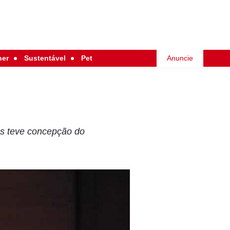
her
Sustentável
Pet
Anuncie
es teve concepção do