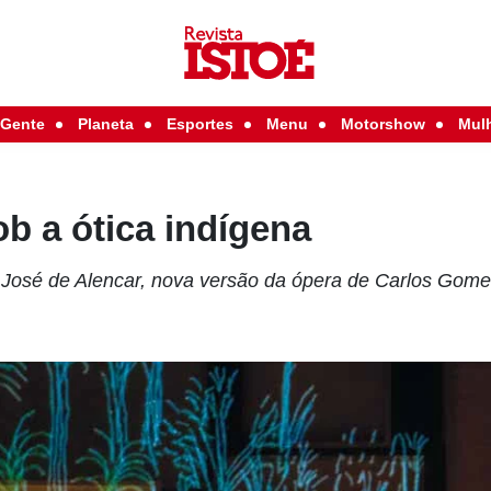
Gente
Planeta
Esportes
Menu
Motorshow
Mul
b a ótica indígena
e José de Alencar, nova versão da ópera de Carlos Gom