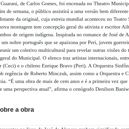
 Guarani, de Carlos Gomes, foi encenada no Theatro Municip
 fim de semana, o público assistirá a uma versão bem diferente
distante da original, cuja estreia mundial aconteceu no Teatro
nova montagem tem concepção geral do ativista e escritor Ail
mbos de origem indígena. Inspirada no romance de José de Al
de um nobre português que se apaixona por Peri, jovem guerrei
unir um coletivo multicultural para revelar outras visões do 
geral do Municipal. O elenco traz artistas internacionais, entr
 (Ceci) e o chileno Enrique Bravo (Peri). A Orquestra Sinfô
sob regência de Roberto Minczuk, assim como a Orquestra e 
tnia. “É uma obra de mais de cem anos e é a primeira vez que
 de uma perspectiva atual”, afirma o cenógrafo Denilson Bani
sobre a obra