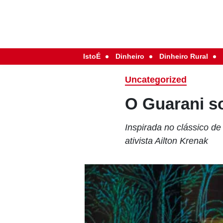
IstoÉ
Dinheiro
Dinheiro Rural
Uncategorized
O Guarani so
Inspirada no clássico d
ativista Ailton Krenak