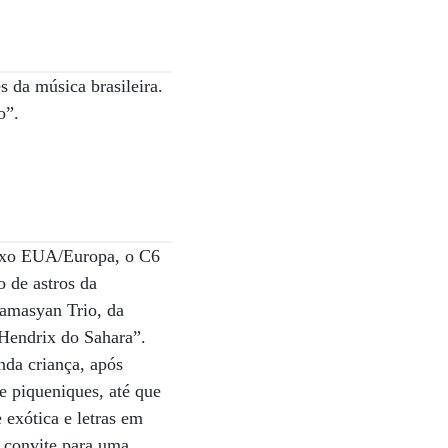
da música brasileira.
o”.
eixo EUA/Europa, o C6
o de astros da
amasyan Trio, da
 Hendrix do Sahara”.
nda criança, após
e piqueniques, até que
exótica e letras em
o convite para uma