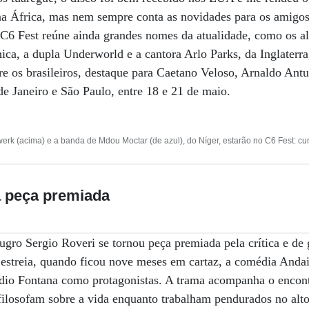
na África, mas nem sempre conta as novidades para os amigos 
 C6 Fest reúne ainda grandes nomes da atualidade, como os a
ica, a dupla Underworld e a cantora Arlo Parks, da Inglaterra,
re os brasileiros, destaque para Caetano Veloso, Arnaldo Ant
e Janeiro e São Paulo, entre 18 e 21 de maio.
rk (acima) e a banda de Mdou Moctar (de azul), do Níger, estarão no C6 Fest: cur
 peça premiada
gro Sergio Roveri se tornou peça premiada pela crítica e de 
 estreia, quando ficou nove meses em cartaz, a comédia Anda
dio Fontana como protagonistas. A trama acompanha o encont
filosofam sobre a vida enquanto trabalham pendurados no alt