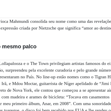
ioca Mahmundi consolida seu nome como uma das revelações 
 expressão criada por Nietzsche que significa “amor ao destin
o mesmo palco
ollapalooza e o The Town privilegiam artistas famosos do 
ão, surpreendeu pela excelente curadoria e pelo grande númer
resentaram no País. No line-up estão nomes como o Tigran H
Irã, e Mdou Moctar, guitarrista de Níger apelidado de “Jimi
eto de Nova York, ele contou que começou a se apresentar ai
a com madeira e arames de bicicleta: “Tocava em casamentos 
var meu primeiro álbum, Anar, em 2008”. Com uma sonoridade 
os tuaregue, o disco foi bem recebido nos EUA e lhe rendeu 