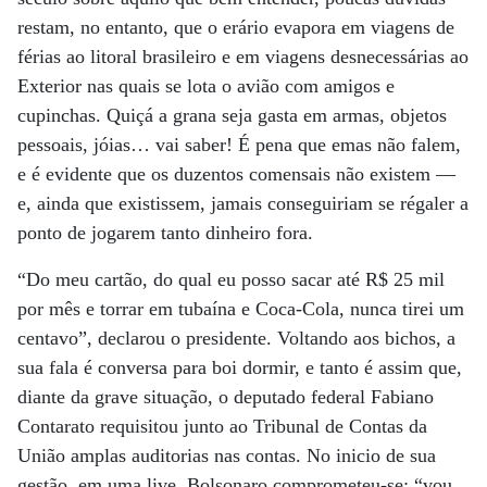
restam, no entanto, que o erário evapora em viagens de
férias ao litoral brasileiro e em viagens desnecessárias ao
Exterior nas quais se lota o avião com amigos e
cupinchas. Quiçá a grana seja gasta em armas, objetos
pessoais, jóias… vai saber! É pena que emas não falem,
e é evidente que os duzentos comensais não existem ­­—
e, ainda que existissem, jamais conseguiriam se régaler a
ponto de jogarem tanto dinheiro fora.
“Do meu cartão, do qual eu posso sacar até R$ 25 mil
por mês e torrar em tubaína e Coca-Cola, nunca tirei um
centavo”, declarou o presidente. Voltando aos bichos, a
sua fala é conversa para boi dormir, e tanto é assim que,
diante da grave situação, o deputado federal Fabiano
Contarato requisitou junto ao Tribunal de Contas da
União amplas auditorias nas contas. No inicio de sua
gestão, em uma live, Bolsonaro comprometeu-se: “vou