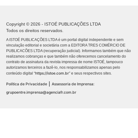
Copyright © 2026 - ISTOÉ PUBLICAÇÕES LTDA
Todos os direitos reservados.
A ISTOÉ PUBLICAÇÕES LTDA é um portal digital independente e sem
vinculação editorial e societária com a EDITORA TRES COMÉRCIO DE
PUBLICACÕES LTDA (recuperação judicial). Informamos também que não
realizamos cobranças e que também não oferecemos cancelamento do
contrato de assinatura da revista impressa de nome ISTOÉ, tampouco
autorizamos terceiros a fazê-lo, nos responsabilizamos apenas pelo
https://istoe.com.br
conteúdo digital “
” e seus respectivos sites.
|
Política de Privacidade
Assessoria de Imprensa:
grupoentre.imprensa@agenciafr.com.br