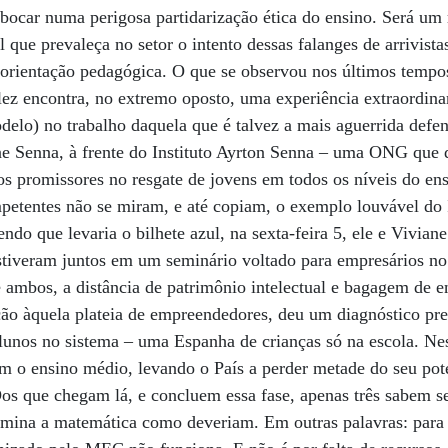
bocar numa perigosa partidarização ética do ensino. Será um 
 que prevaleça no setor o intento dessas falanges de arrivist
 orientação pedagógica. O que se observou nos últimos temp
ez encontra, no extremo oposto, uma experiência extraordin
odelo) no trabalho daquela que é talvez a mais aguerrida defe
ane Senna, à frente do Instituto Ayrton Senna – uma ONG que
s promissores no resgate de jovens em todos os níveis do ens
petentes não se miram, e até copiam, o exemplo louvável do 
endo que levaria o bilhete azul, na sexta-feira 5, ele e Vivia
tiveram juntos em um seminário voltado para empresários no q
e ambos, a distância de patrimônio intelectual e bagagem de 
ção àquela plateia de empreendedores, deu um diagnóstico pr
lunos no sistema – uma Espanha de crianças só na escola. Ne
m o ensino médio, levando o País a perder metade do seu pot
os que chegam lá, e concluem essa fase, apenas três sabem se
mina a matemática como deveriam. Em outras palavras: para