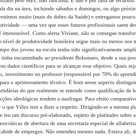
nizado pelo MEC não funciona. E não é por falta de recursos.
ada dia na área, incluindo sábados e domingos, ou algo próx
estimos muito (mais do dobro da Saúde) e entregamos pouco
utividade — uma vez que esses futuros profissionais saem de
 é imensurável. Como alerta Viviane, não se consegue transfo
o nível de produtividade brasileira segue mais ou menos nos
mpo dos jovens na escola tenha sido significativamente ampl
 tinha encaminhado ao presidente Bolsonaro, desde a sua pos
em dados científicos para se alcançar esse objetivo. Quais se
ão, investimento no professor (responsável por 70% do aprendi
s para o aprimoramento técnico. É bom nesse aspecto distingu
rtidárias do que realmente se entende como qualificação da b
ções ideológicas tendem a naufragar. Para efeito comparativ
r o que Vélez tem a dizer a respeito. Dirigindo-se a mesma pla
 e leu um discurso pré-elaborado, repleto de platitudes sobre 
ocráticas de abertura de uma secretaria especial de alfabetiza
cabide de empregos. Não entendeu mesmo nada. Estava ali, de