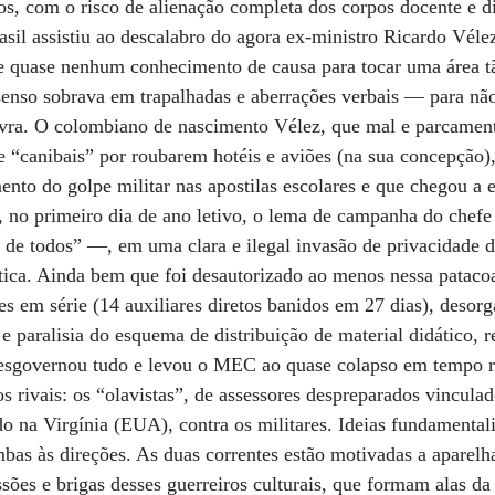
, com o risco de alienação completa dos corpos docente e dis
asil assistiu ao descalabro do agora ex-ministro Ricardo Vél
 e quase nenhum conhecimento de causa para tocar uma área 
enso sobrava em trapalhadas e aberrações verbais — para não
lavra. O colombiano de nascimento Vélez, que mal e parcament
de “canibais” por roubarem hotéis e aviões (na sua concepção
nto do golpe militar nas apostilas escolares e que chegou a 
, no primeiro dia de ano letivo, o lema de campanha do chef
de todos” —, em uma clara e ilegal invasão de privacidade d
tica. Ainda bem que foi desautorizado ao menos nessa pataco
es em série (14 auxiliares diretos banidos em 27 dias), desor
e paralisia do esquema de distribuição de material didático, r
Desgovernou tudo e levou o MEC ao quase colapso em tempo 
os rivais: os “olavistas”, de assessores despreparados vinculad
o na Virgínia (EUA), contra os militares. Ideias fundamental
bas às direções. As duas correntes estão motivadas a aparelh
ussões e brigas desses guerreiros culturais, que formam alas d