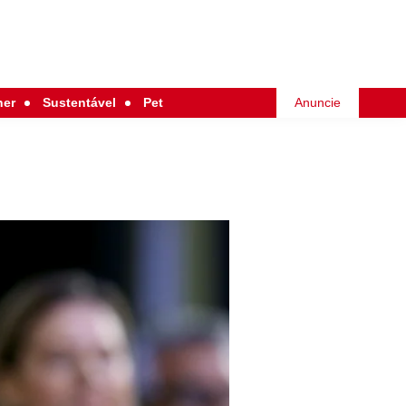
her
Sustentável
Pet
Anuncie