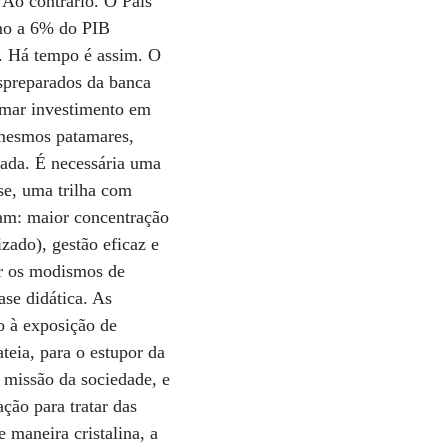
 Ao contrário. O País
imo a 6% do PIB
. Há tempo é assim. O
spreparados da banca
rmar investimento em
 mesmos patamares,
iada. É necessária uma
se, uma trilha com
jam: maior concentração
zado), gestão eficaz e
ir os modismos de
ase didática. As
o à exposição de
teia, para o estupor da
a missão da sociedade, e
ção para tratar das
 maneira cristalina, a