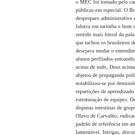
o MEC foi tomado pelo caos
públicas em especial. O Br
despreparo administrativo
faltava em tarimba e bom s
sentido mais literal da pa
que tachou os brasileiros 
desejava mudar o entendime
alunos perfilados entoando
acima de tudo, Deus acima 
abjetos de propaganda polí
notabilizou-se por demissõ
repartições de aprendizado 
estruturação de equipes. 
disputas intestinas de grup
Olavo de Carvalho, radicad
padrão de referência em am
lamentável. Intrigas, disc