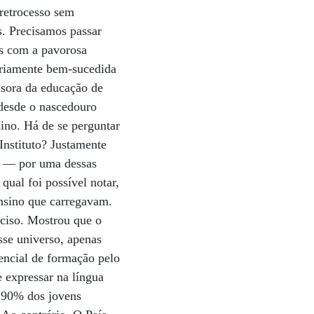
retrocesso sem
as. Precisamos passar
os com a pavorosa
ariamente bem-sucedida
nsora da educação de
 desde o nascedouro
ino. Há de se perguntar
Instituto? Justamente
ne — por uma dessas
ual foi possível notar,
ensino que carregavam.
eciso. Mostrou que o
sse universo, apenas
encial de formação pelo
 expressar na língua
 90% dos jovens