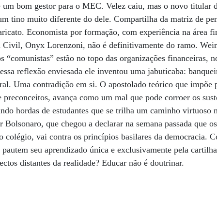
de um bom gestor para o MEC. Velez caiu, mas o novo titular 
um tino muito diferente do dele. Compartilha da matriz de pe
ricato. Economista por formação, com experiência na área fin
a Civil, Onyx Lorenzoni, não é definitivamente do ramo. Wei
os “comunistas” estão no topo das organizações financeiras, 
essa reflexão enviesada ele inventou uma jabuticaba: banque
al. Uma contradição em si. O apostolado teórico que impõe pr
de preconceitos, avança como um mal que pode corroer os sus
ndo hordas de estudantes que se trilha um caminho virtuoso 
or Bolsonaro, que chegou a declarar na semana passada que o
o colégio, vai contra os princípios basilares da democracia. C
o pautem seu aprendizado única e exclusivamente pela cartilha
ctos distantes da realidade? Educar não é doutrinar.