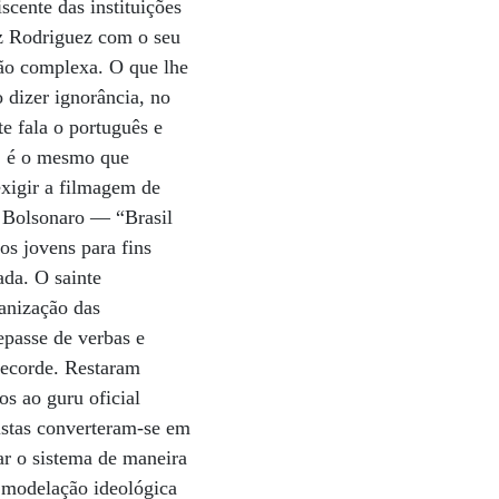
cente das instituições
ez Rodriguez com o seu
tão complexa. O que lhe
 dizer ignorância, no
e fala o português e
), é o mesmo que
exigir a filmagem de
e Bolsonaro — “Brasil
os jovens para fins
ada. O sainte
ganização das
epasse de verbas e
recorde. Restaram
os ao guru oficial
istas converteram-se em
ar o sistema de maneira
a modelação ideológica