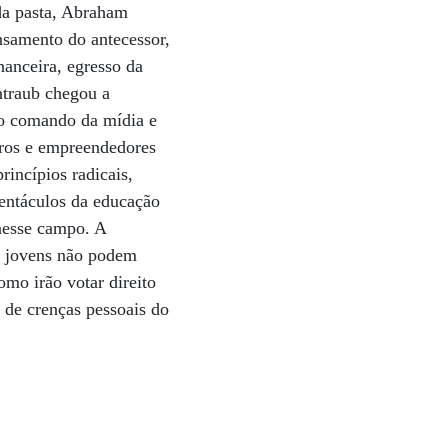
da pasta, Abraham
nsamento do antecessor,
anceira, egresso da
ntraub chegou a
no comando da mídia e
iros e empreendedores
incípios radicais,
tentáculos da educação
nesse campo. A
s jovens não podem
omo irão votar direito
 de crenças pessoais do