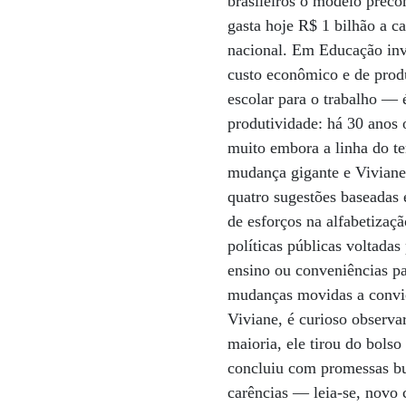
brasileiros o modelo preco
gasta hoje R$ 1 bilhão a c
nacional. Em Educação inv
custo econômico e de prod
escolar para o trabalho —
produtividade: há 30 anos 
muito embora a linha do te
mudança gigante e Viviane
quatro sugestões baseadas 
de esforços na alfabetizaç
políticas públicas voltada
ensino ou conveniências pa
mudanças movidas a convic
Viviane, é curioso observa
maioria, ele tirou do bolso
concluiu com promessas bur
carências — leia-se, novo 