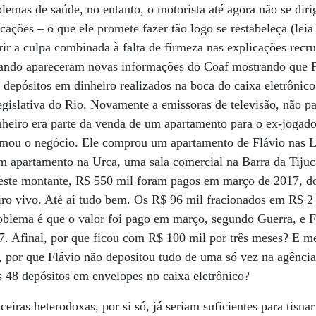
emas de saúde, no entanto, o motorista até agora não se diri
cações – o que ele promete fazer tão logo se restabeleça (leia
erir a culpa combinada à falta de firmeza nas explicações recr
ando apareceram novas informações do Coaf mostrando que 
depósitos em dinheiro realizados na boca do caixa eletrônic
gislativa do Rio. Novamente a emissoras de televisão, não par
heiro era parte da venda de um apartamento para o ex-jogador
rmou o negócio. Ele comprou um apartamento de Flávio nas La
m apartamento na Urca, uma sala comercial na Barra da Tiju
este montante, R$ 550 mil foram pagos em março de 2017, do
ro vivo. Até aí tudo bem. Os R$ 96 mil fracionados em R$ 
oblema é que o valor foi pago em março, segundo Guerra, e Fl
7. Afinal, por que ficou com R$ 100 mil por três meses? E m
, por que Flávio não depositou tudo de uma só vez na agência
 48 depósitos em envelopes no caixa eletrônico?
eiras heterodoxas, por si só, já seriam suficientes para tisn