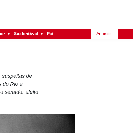
her
Sustentável
Pet
Anuncie
, suspeitas de
s do Rio e
o senador eleito