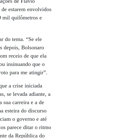
gações de Flávio
s de estarem envolvidos
9 mil quilômetros e
ar do tema. “Se ele
as depois, Bolsonaro
com receio de que ela
uou insinuando que o
roto para me atingir”.
ue a crise iniciada
, se levada adiante, a
a sua carreira e a de
na esteira do discurso
ciam o governo e até
s parece ditar o ritmo
ente da República do