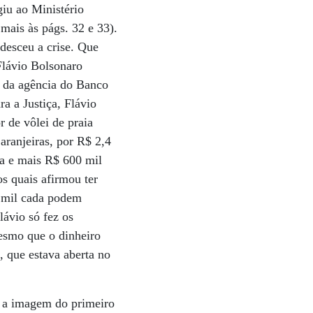
giu ao Ministério
 mais às págs. 32 e 33).
udesceu a crise. Que
Flávio Bolsonaro
o da agência do Banco
a a Justiça, Flávio
 de vôlei de praia
ranjeiras, por R$ 2,4
ca e mais R$ 600 mil
s quais afirmou ter
2 mil cada podem
ávio só fez os
esmo que o dinheiro
, que estava aberta no
ar a imagem do primeiro