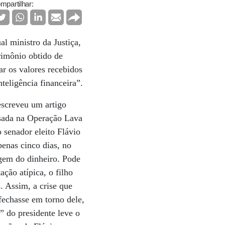
mpartilhar:
l ministro da Justiça,
rimônio obtido de
r os valores recebidos
teligência financeira”.
escreveu um artigo
usada na Operação Lava
o senador eleito Flávio
enas cinco dias, no
igem do dinheiro. Pode
ação atípica, o filho
. Assim, a crise que
echasse em torno dele,
” do presidente leve o