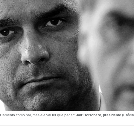
eu lamento como pai, mas ele vai ter que pagar”
Jair Bolsonaro, presidente
(Crédit