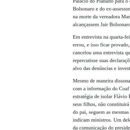
Palácio do Planalto para o 
Bolsonaro e do ex-assessor
na morte da vereadora Mari
alcançassem Jair Bolsonar
Em entrevista na quarta-fe
errou, e isso ficar provad
cancelou uma entrevista qu
repercutisse suas declaraç
alvo das denúncias e invest
Mesmo de maneira dissonant
com a informação do Coaf 
estratégia de isolar Flávio
seus filhos, não constituir
do pai, seguem as mesmas 
indicam ministros. Um del
da comunicação do presiden