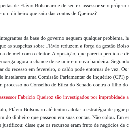
speitas de Flávio Bolsonaro e de seu ex-assessor se o próprio
e um dinheiro que saiu das contas de Queiroz?
 integrantes da base do governo neguem qualquer problema, h
 que as suspeitas sobre Flávio reduzem a força da gestão Bol
 lua de mel com o eleitor. A oposição, que parecia perdida e di
, enxerga agora a chance de se unir em nova bandeira. Segun
r do recesso em fevereiro, o caldo pode entornar de vez. Os 
e instalarem uma Comissão Parlamentar de Inquérito (CPI) pa
 processo no Conselho de Ética do Senado contra o filho do 
assessor Fabrício Queiroz são investigados por improbidade a
o, Flávio Bolsonaro até tentou adotar a estratégia de jogar p
gem do dinheiro que passeou em suas contas. Não colou. Em en
 justificou: disse que os recursos eram fruto de negócios de