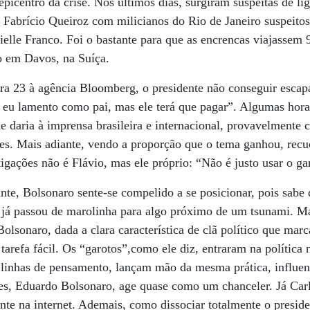
epicentro da crise. Nos últimos dias, surgiram suspeitas de li
 Fabrício Queiroz com milicianos do Rio de Janeiro suspeito
elle Franco. Foi o bastante para que as encrencas viajassem 
o em Davos, na Suíça.
ira 23 à agência Bloomberg, o presidente não conseguir escap
o, eu lamento como pai, mas ele terá que pagar”. Algumas hor
e daria à imprensa brasileira e internacional, provavelmente 
ões. Mais adiante, vendo a proporção que o tema ganhou, rec
igações não é Flávio, mas ele próprio: “Não é justo usar o ga
e, Bolsonaro sente-se compelido a se posicionar, pois sabe q
já passou de marolinha para algo próximo de um tsunami. Mas
 Bolsonaro, dada a clara característica de clã político que marc
á tarefa fácil. Os “garotos”,como ele diz, entraram na política 
linhas de pensamento, lançam mão da mesma prática, influen
es, Eduardo Bolsonaro, age quase como um chanceler. Já Carlo
te na internet. Ademais, como dissociar totalmente o presid