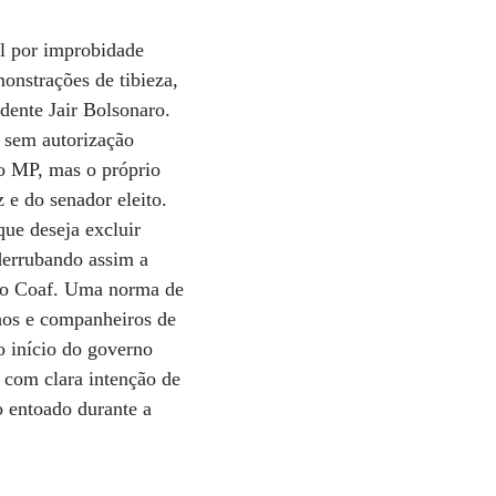
el por improbidade
onstrações de tibieza,
dente Jair Bolsonaro.
 sem autorização
 o MP, mas o próprio
 e do senador eleito.
que deseja excluir
 derrubando assim a
 ao Coaf. Uma norma de
lhos e companheiros de
o início do governo
 com clara intenção de
so entoado durante a