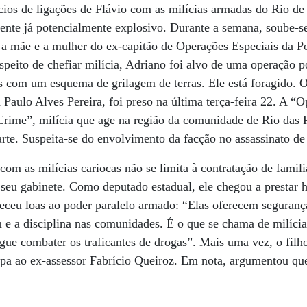
ícios de ligações de Flávio com as milícias armadas do Rio de
iente já potencialmente explosivo. Durante a semana, soube-s
a mãe e a mulher do ex-capitão de Operações Especiais da Po
eito de chefiar milícia, Adriano foi alvo de uma operação po
s com um esquema de grilagem de terras. Ele está foragido. O
 Paulo Alves Pereira, foi preso na última terça-feira 22. A “
 Crime”, milícia que age na região da comunidade de Rio das P
te. Suspeita-se do envolvimento da facção no assassinato de
com as milícias cariocas não se limita à contratação de famili
m seu gabinete. Como deputado estadual, ele chegou a presta
eceu loas ao poder paralelo armado: “Elas oferecem segurança
e a disciplina nas comunidades. É o que se chama de milícia
egue combater os traficantes de drogas”. Mais uma vez, o filh
lpa ao ex-assessor Fabrício Queiroz. Em nota, argumentou qu