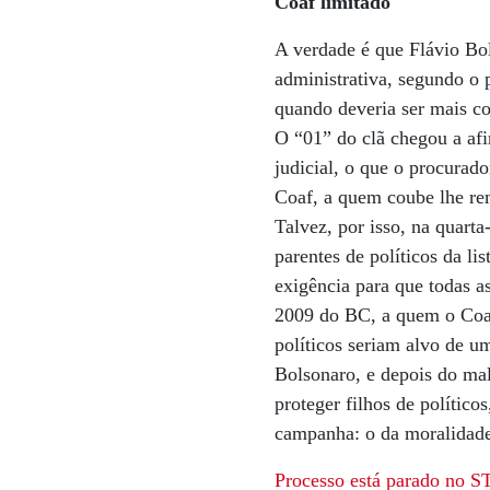
Coaf limitado
A verdade é que Flávio Bol
administrativa, segundo o
quando deveria ser mais co
O “01” do clã chegou a af
judicial, o que o procurad
Coaf, a quem coube lhe rem
Talvez, por isso, na quart
parentes de políticos da li
exigência para que todas 
2009 do BC, a quem o Coaf 
políticos seriam alvo de u
Bolsonaro, e depois do mal
proteger filhos de político
campanha: o da moralidade
Processo está parado no S