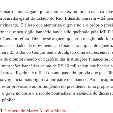
sonaro – investigado junto com seu ex-motorista na área cív
 procurador-geral do Estado do Rio, Eduardo Gussem – dá dem
nvincente. E é isso que atemoriza o governo e o próprio presi
irmar que seu sigilo bancário havia sido quebrado pelo MP-RJ
or Gussem refuta. Diz que se alguém quebrou o sigilo não foi
eter os dados da movimentação financeira atípica de Queiroz
a-feira 23 o Banco Central tenha divulgado uma excrescência: 
sta de monitoramento obrigatório das instituições financeiras,
as transações bancárias acima de R$ 10 mil sejam notificadas
estava ligado até o final do ano passado, previa que pai, fi
ma vigilância mais rigorosa por parte dos bancos. Ao lançar, n
 estar provocado ao primogênito do presidente, uma proposta
s, o governo corre o risco de contradizer a essência do discur
 pública.
TF à espera de Marco Aurélio Mello