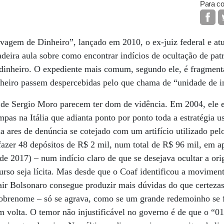
Para co
agem de Dinheiro”, lançado em 2010, o ex-juiz federal e atua
eira aula sobre como encontrar indícios de ocultação de pat
 dinheiro. O expediente mais comum, segundo ele, é fragmenta
nheiro passem despercebidas pelo que chama de “unidade de in
s de Sergio Moro parecem ter dom de vidência. Em 2004, ele 
as na Itália que adianta ponto por ponto toda a estratégia 
a ares de denúncia se cotejado com um artifício utilizado pel
azer 48 depósitos de R$ 2 mil, num total de R$ 96 mil, em ap
e 2017) – num indício claro de que se desejava ocultar a or
urso seja lícita. Mas desde que o Coaf identificou a moviment
air Bolsonaro consegue produzir mais dúvidas do que certezas
sobrenome – só se agrava, como se um grande redemoinho se f
m volta. O temor não injustificável no governo é de que o “01