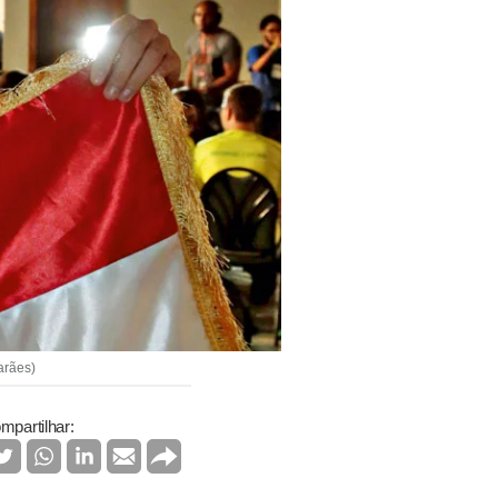
arães)
mpartilhar: