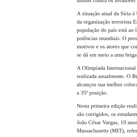
unidos contra os invasores
A situação atual da Síria é
da organização terrorista 
população do país está ao
potências mundiais. O pre
motivos e os atores que co
se dá em meio a uma briga 
A Olimpíada Internacional
realizada anualmente. O B
alcançou sua melhor coloc
a 35ª posição.
Nesta primeira edição real
são corrigidos, os estudant
João César Vargas, 19 anos
Massachusetts (MIT), refe