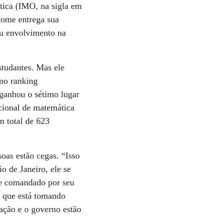
ática (IMO, na sigla em
nome entrega sua
eu envolvimento na
studantes. Mas ele
 no ranking
 ganhou o sétimo lugar
cional de matemática
m total de 623
oas estão cegas. “Isso
o de Janeiro, ele se
me comandado por seu
r que está tomando
lação e o governo estão