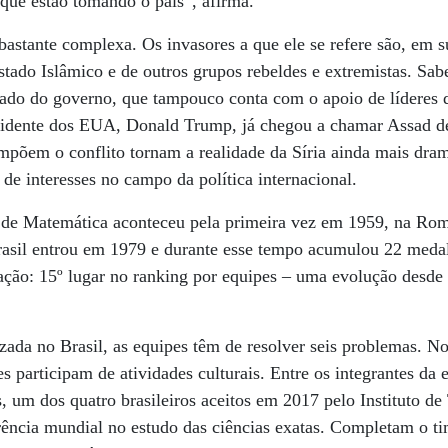
 que estão tomando o país”, afirma.
 bastante complexa. Os invasores a que ele se refere são, em s
Estado Islâmico e de outros grupos rebeldes e extremistas. Sa
 lado do governo, que tampouco conta com o apoio de líderes
sidente dos EUA, Donald Trump, já chegou a chamar Assad d
mpõem o conflito tornam a realidade da Síria ainda mais dramá
de interesses no campo da política internacional.
 de Matemática aconteceu pela primeira vez em 1959, na Rom
rasil entrou em 1979 e durante esse tempo acumulou 22 meda
ação: 15º lugar no ranking por equipes – uma evolução desd
izada no Brasil, as equipes têm de resolver seis problemas. No
es participam de atividades culturais. Entre os integrantes da e
, um dos quatro brasileiros aceitos em 2017 pelo Instituto de
rência mundial no estudo das ciências exatas. Completam o t