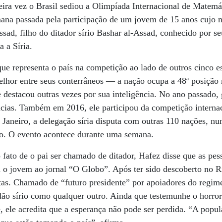
eira vez o Brasil sediou a Olimpíada Internacional de Matem
mana passada pela participação de um jovem de 15 anos cujo 
sad, filho do ditador sírio Bashar al-Assad, conhecido por s
 a Síria.
que representa o país na competição ao lado de outros cinco e
elhor entre seus conterrâneos — a nação ocupa a 48ª posição
se destacou outras vezes por sua inteligência. No ano passado,
ncias. Também em 2016, ele participou da competição interna
aneiro, a delegação síria disputa com outras 110 nações, nu
o. O evento acontece durante uma semana.
 fato de o pai ser chamado de ditador, Hafez disse que as pess
u o jovem ao jornal “O Globo”. Após ter sido descoberto no Ri
stas. Chamado de “futuro presidente” por apoiadores do regi
dão sírio como qualquer outro. Ainda que testemunhe o horro
, ele acredita que a esperança não pode ser perdida. “A popu