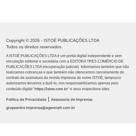
Copyright © 2026 - ISTOÉ PUBLICAÇÕES LTDA
Todos os direitos reservados.
A ISTOÉ PUBLICAÇÕES LTDA é um portal digital independente e sem
vinculação editorial e societária com a EDITORA TRES COMÉRCIO DE
PUBLICACÕES LTDA (recuperação judicial). Informamos também que não
realizamos cobranças e que também não oferecemos cancelamento do
contrato de assinatura da revista impressa de nome ISTOÉ, tampouco
autorizamos terceiros a fazê-lo, nos responsabilizamos apenas pelo
https://istoe.com.br
conteúdo digital “
” e seus respectivos sites.
|
Política de Privacidade
Assessoria de Imprensa:
grupoentre.imprensa@agenciafr.com.br