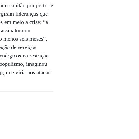
m o capitão por perto, é
rgiram lideranças que
s em meio à crise: “a
 assinatura do
lo menos seis meses”,
ação de serviços
nérgicos na restrição
eopopulismo, imaginou
, que viria nos atacar.