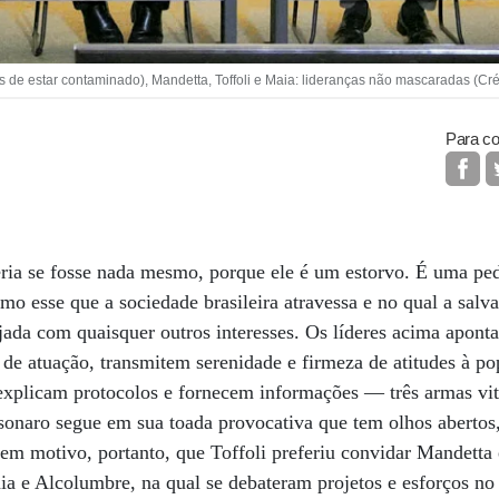
e estar contaminado), Mandetta, Toffoli e Maia: lideranças não mascaradas (Cré
Para co
eria se fosse nada mesmo, porque ele é um estorvo. É uma p
 esse que a sociedade brasileira atravessa e no qual a salv
ejada com quaisquer outros interesses. Os líderes acima apont
 de atuação, transmitem serenidade e firmeza de atitudes à p
explicam protocolos e fornecem informações — três armas vit
sonaro segue em sua toada provocativa que tem olhos abertos
sem motivo, portanto, que Toffoli preferiu convidar Mandetta 
ia e Alcolumbre, na qual se debateram projetos e esforços n