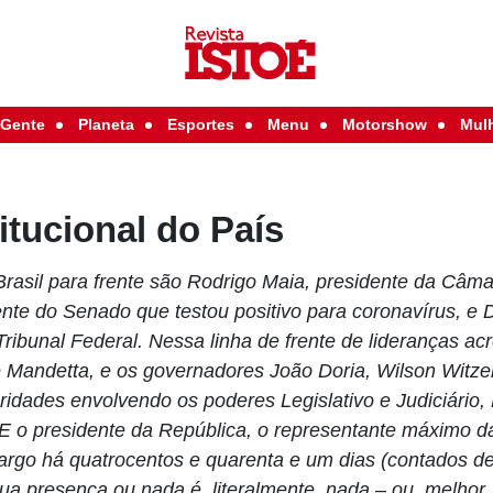
Gente
Planeta
Esportes
Menu
Motorshow
Mul
titucional do País
Brasil para frente são Rodrigo Maia, presidente da Câm
nte do Senado que testou positivo para coronavírus, e Di
ibunal Federal. Nessa linha de frente de lideranças acr
e Mandetta, e os governadores João Doria, Wilson Witz
oridades envolvendo os poderes Legislativo e Judiciário, 
 E o presidente da República, o representante máximo d
cargo há quatrocentos e quarenta e um dias (contados d
sua presença ou nada é, literalmente, nada – ou, melhor,