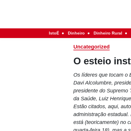
IstoÉ
Dinheiro
Dinheiro Rural
Uncategorized
O esteio ins
Os líderes que tocam o 
Davi Alcolumbre, preside
presidente do Supremo Tr
da Saúde, Luiz Henriqu
Estão citados, aqui, aut
administração estadual.
está (teoricamente) no 
quarta-feira 18), mas a 