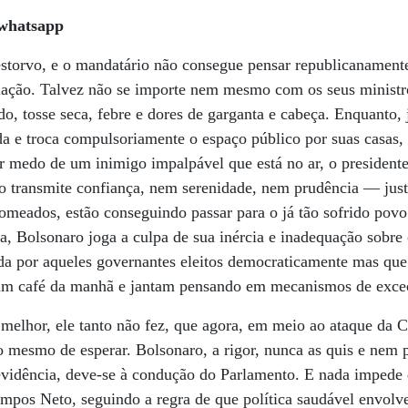
whatsapp
storvo, e o mandatário não consegue pensar republicanamen
ação. Talvez não se importe nem mesmo com os seus ministr
o, tosse seca, febre e dores de garganta e cabeça. Enquanto, 
a e troca compulsoriamente o espaço público por suas casas,
r medo de um inimigo impalpável que está no ar, o president
 transmite confiança, nem serenidade, nem prudência — just
 nomeados, estão conseguindo passar para o já tão sofrido povo
a, Bolsonaro joga a culpa de sua inércia e inadequação sobre
ada por aqueles governantes eleitos democraticamente mas qu
m café da manhã e jantam pensando em mecanismos de exce
, melhor, ele tanto não fez, que agora, em meio ao ataque da 
o mesmo de esperar. Bolsonaro, a rigor, nunca as quis e nem
evidência, deve-se à condução do Parlamento. E nada impede 
mpos Neto, seguindo a regra de que política saudável envolv