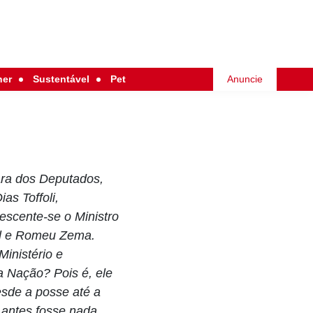
her
Sustentável
Pet
Anuncie
ara dos Deputados,
as Toffoli,
escente-se o Ministro
el e Romeu Zema.
Ministério e
a Nação? Pois é, ele
esde a posse até a
 antes fosse nada,