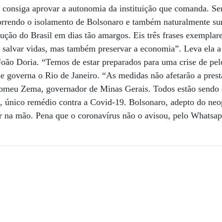
, consiga aprovar a autonomia da instituição que comanda. Se
correndo o isolamento de Bolsonaro e também naturalmente su
ção do Brasil em dias tão amargos. Eis três frases exemplare
é salvar vidas, mas também preservar a economia”. Leva ela a
João Doria. “Temos de estar preparados para uma crise de pe
e governa o Rio de Janeiro. “As medidas não afetarão a prest
Romeu Zema, governador de Minas Gerais. Todos estão sendo e
as, único remédio contra a Covid-19. Bolsonaro, adepto do n
lar na mão. Pena que o coronavírus não o avisou, pelo Whatsapp