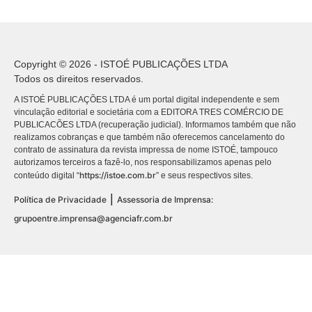
Copyright © 2026 - ISTOÉ PUBLICAÇÕES LTDA
Todos os direitos reservados.
A ISTOÉ PUBLICAÇÕES LTDA é um portal digital independente e sem
vinculação editorial e societária com a EDITORA TRES COMÉRCIO DE
PUBLICACÕES LTDA (recuperação judicial). Informamos também que não
realizamos cobranças e que também não oferecemos cancelamento do
contrato de assinatura da revista impressa de nome ISTOÉ, tampouco
autorizamos terceiros a fazê-lo, nos responsabilizamos apenas pelo
https://istoe.com.br
conteúdo digital “
” e seus respectivos sites.
|
Política de Privacidade
Assessoria de Imprensa:
grupoentre.imprensa@agenciafr.com.br