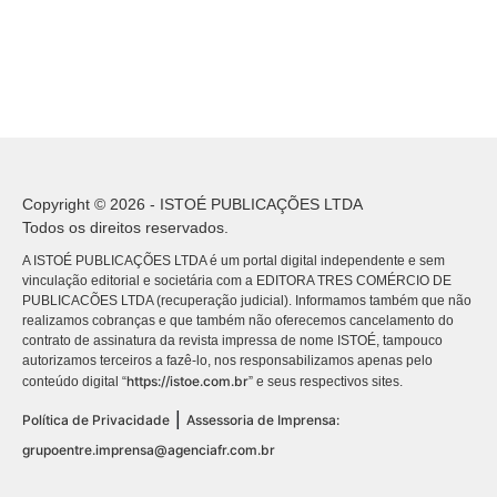
Copyright © 2026 - ISTOÉ PUBLICAÇÕES LTDA
Todos os direitos reservados.
A ISTOÉ PUBLICAÇÕES LTDA é um portal digital independente e sem
vinculação editorial e societária com a EDITORA TRES COMÉRCIO DE
PUBLICACÕES LTDA (recuperação judicial). Informamos também que não
realizamos cobranças e que também não oferecemos cancelamento do
contrato de assinatura da revista impressa de nome ISTOÉ, tampouco
autorizamos terceiros a fazê-lo, nos responsabilizamos apenas pelo
https://istoe.com.br
conteúdo digital “
” e seus respectivos sites.
|
Política de Privacidade
Assessoria de Imprensa:
grupoentre.imprensa@agenciafr.com.br