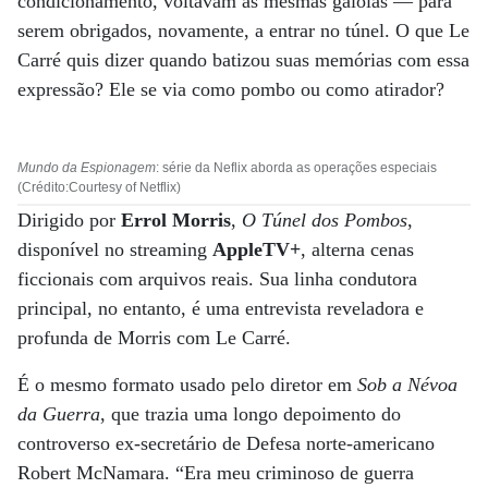
condicionamento, voltavam às mesmas gaiolas — para
serem obrigados, novamente, a entrar no túnel. O que Le
Carré quis dizer quando batizou suas memórias com essa
expressão? Ele se via como pombo ou como atirador?
Mundo da Espionagem
: série da Neflix aborda as operações especiais
(Crédito:Courtesy of Netflix)
Dirigido por
Errol Morris
,
O Túnel dos Pombos
,
disponível no streaming
AppleTV+
, alterna cenas
ficcionais com arquivos reais. Sua linha condutora
principal, no entanto, é uma entrevista reveladora e
profunda de Morris com Le Carré.
É o mesmo formato usado pelo diretor em
Sob a Névoa
da Guerra
, que trazia uma longo depoimento do
controverso ex-secretário de Defesa norte-americano
Robert McNamara. “Era meu criminoso de guerra