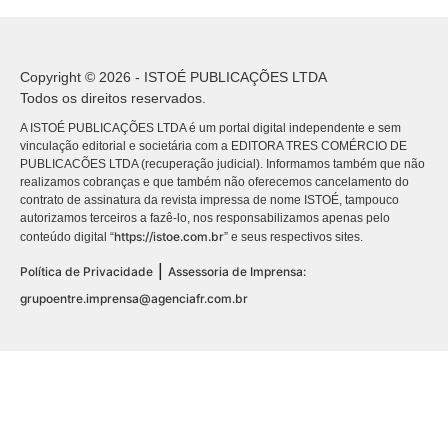
Copyright © 2026 - ISTOÉ PUBLICAÇÕES LTDA
Todos os direitos reservados.
A ISTOÉ PUBLICAÇÕES LTDA é um portal digital independente e sem
vinculação editorial e societária com a EDITORA TRES COMÉRCIO DE
PUBLICACÕES LTDA (recuperação judicial). Informamos também que não
realizamos cobranças e que também não oferecemos cancelamento do
contrato de assinatura da revista impressa de nome ISTOÉ, tampouco
autorizamos terceiros a fazê-lo, nos responsabilizamos apenas pelo
https://istoe.com.br
conteúdo digital “
” e seus respectivos sites.
|
Política de Privacidade
Assessoria de Imprensa:
grupoentre.imprensa@agenciafr.com.br