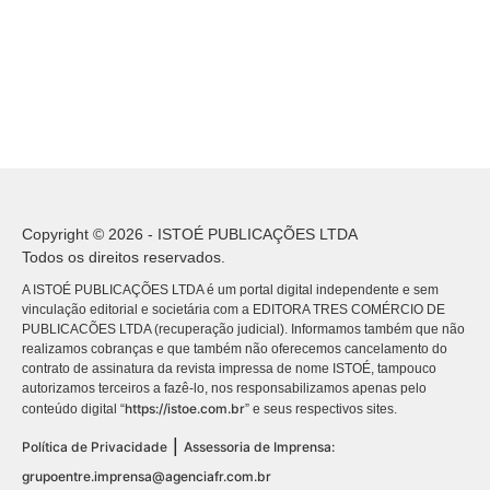
Copyright © 2026 - ISTOÉ PUBLICAÇÕES LTDA
Todos os direitos reservados.
A ISTOÉ PUBLICAÇÕES LTDA é um portal digital independente e sem
vinculação editorial e societária com a EDITORA TRES COMÉRCIO DE
PUBLICACÕES LTDA (recuperação judicial). Informamos também que não
realizamos cobranças e que também não oferecemos cancelamento do
contrato de assinatura da revista impressa de nome ISTOÉ, tampouco
autorizamos terceiros a fazê-lo, nos responsabilizamos apenas pelo
https://istoe.com.br
conteúdo digital “
” e seus respectivos sites.
|
Política de Privacidade
Assessoria de Imprensa:
grupoentre.imprensa@agenciafr.com.br