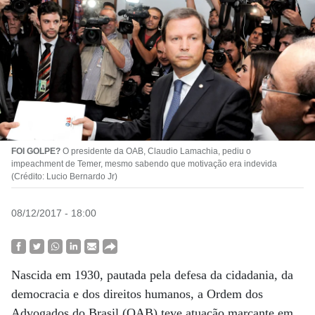
FOI GOLPE?
O presidente da OAB, Claudio Lamachia, pediu o
impeachment de Temer, mesmo sabendo que motivação era indevida
(Crédito: Lucio Bernardo Jr)
08/12/2017 - 18:00
Nascida em 1930, pautada pela defesa da cidadania, da
democracia e dos direitos humanos, a Ordem dos
Advogados do Brasil (OAB) teve atuação marcante em