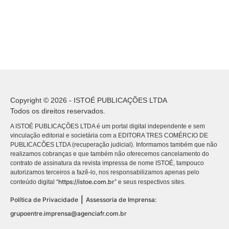
Copyright © 2026 - ISTOÉ PUBLICAÇÕES LTDA
Todos os direitos reservados.
A ISTOÉ PUBLICAÇÕES LTDA é um portal digital independente e sem
vinculação editorial e societária com a EDITORA TRES COMÉRCIO DE
PUBLICACÕES LTDA (recuperação judicial). Informamos também que não
realizamos cobranças e que também não oferecemos cancelamento do
contrato de assinatura da revista impressa de nome ISTOÉ, tampouco
autorizamos terceiros a fazê-lo, nos responsabilizamos apenas pelo
https://istoe.com.br
conteúdo digital “
” e seus respectivos sites.
|
Política de Privacidade
Assessoria de Imprensa:
grupoentre.imprensa@agenciafr.com.br