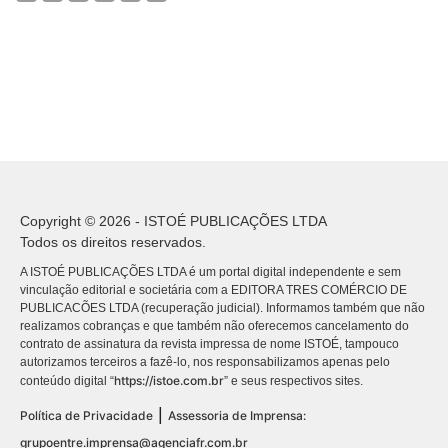
Copyright © 2026 - ISTOÉ PUBLICAÇÕES LTDA
Todos os direitos reservados.
A ISTOÉ PUBLICAÇÕES LTDA é um portal digital independente e sem
vinculação editorial e societária com a EDITORA TRES COMÉRCIO DE
PUBLICACÕES LTDA (recuperação judicial). Informamos também que não
realizamos cobranças e que também não oferecemos cancelamento do
contrato de assinatura da revista impressa de nome ISTOÉ, tampouco
autorizamos terceiros a fazê-lo, nos responsabilizamos apenas pelo
https://istoe.com.br
conteúdo digital “
” e seus respectivos sites.
|
Política de Privacidade
Assessoria de Imprensa:
grupoentre.imprensa@agenciafr.com.br