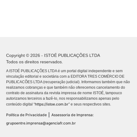
Copyright © 2026 - ISTOÉ PUBLICAÇÕES LTDA
Todos os direitos reservados.
A ISTOÉ PUBLICAÇÕES LTDA é um portal digital independente e sem
vinculação editorial e societária com a EDITORA TRES COMÉRCIO DE
PUBLICACÕES LTDA (recuperação judicial). Informamos também que não
realizamos cobranças e que também não oferecemos cancelamento do
contrato de assinatura da revista impressa de nome ISTOÉ, tampouco
autorizamos terceiros a fazê-lo, nos responsabilizamos apenas pelo
https://istoe.com.br
conteúdo digital “
” e seus respectivos sites.
|
Política de Privacidade
Assessoria de Imprensa:
grupoentre.imprensa@agenciafr.com.br