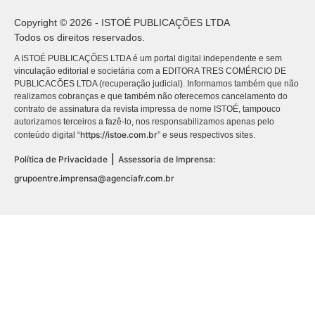
Copyright © 2026 - ISTOÉ PUBLICAÇÕES LTDA
Todos os direitos reservados.
A ISTOÉ PUBLICAÇÕES LTDA é um portal digital independente e sem
vinculação editorial e societária com a EDITORA TRES COMÉRCIO DE
PUBLICACÕES LTDA (recuperação judicial). Informamos também que não
realizamos cobranças e que também não oferecemos cancelamento do
contrato de assinatura da revista impressa de nome ISTOÉ, tampouco
autorizamos terceiros a fazê-lo, nos responsabilizamos apenas pelo
https://istoe.com.br
conteúdo digital “
” e seus respectivos sites.
|
Política de Privacidade
Assessoria de Imprensa:
grupoentre.imprensa@agenciafr.com.br