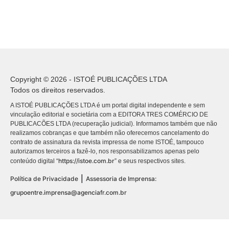
Copyright © 2026 - ISTOÉ PUBLICAÇÕES LTDA
Todos os direitos reservados.
A ISTOÉ PUBLICAÇÕES LTDA é um portal digital independente e sem
vinculação editorial e societária com a EDITORA TRES COMÉRCIO DE
PUBLICACÕES LTDA (recuperação judicial). Informamos também que não
realizamos cobranças e que também não oferecemos cancelamento do
contrato de assinatura da revista impressa de nome ISTOÉ, tampouco
autorizamos terceiros a fazê-lo, nos responsabilizamos apenas pelo
https://istoe.com.br
conteúdo digital “
” e seus respectivos sites.
|
Política de Privacidade
Assessoria de Imprensa:
grupoentre.imprensa@agenciafr.com.br