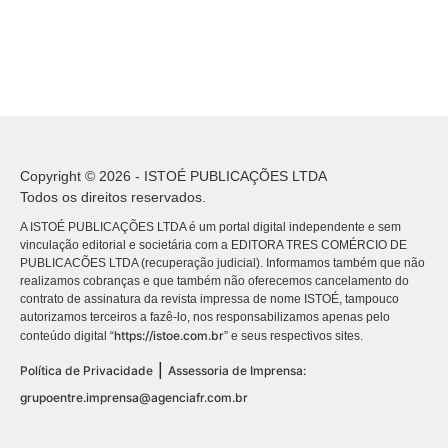
Copyright © 2026 - ISTOÉ PUBLICAÇÕES LTDA
Todos os direitos reservados.
A ISTOÉ PUBLICAÇÕES LTDA é um portal digital independente e sem
vinculação editorial e societária com a EDITORA TRES COMÉRCIO DE
PUBLICACÕES LTDA (recuperação judicial). Informamos também que não
realizamos cobranças e que também não oferecemos cancelamento do
contrato de assinatura da revista impressa de nome ISTOÉ, tampouco
autorizamos terceiros a fazê-lo, nos responsabilizamos apenas pelo
https://istoe.com.br
conteúdo digital “
” e seus respectivos sites.
|
Política de Privacidade
Assessoria de Imprensa:
grupoentre.imprensa@agenciafr.com.br