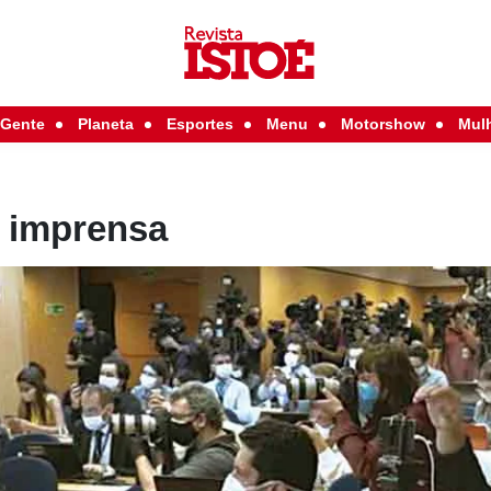
Gente
Planeta
Esportes
Menu
Motorshow
Mul
a imprensa