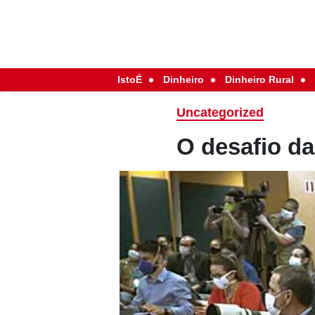
IstoÉ
Dinheiro
Dinheiro Rural
Uncategorized
O desafio d