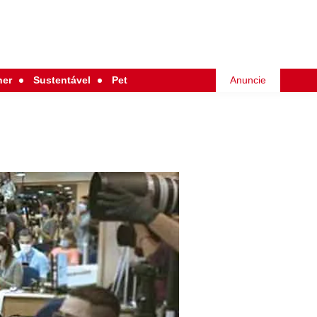
her
Sustentável
Pet
Anuncie