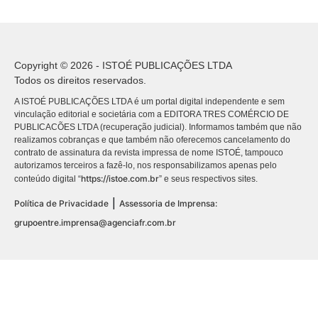
Copyright © 2026 - ISTOÉ PUBLICAÇÕES LTDA
Todos os direitos reservados.
A ISTOÉ PUBLICAÇÕES LTDA é um portal digital independente e sem
vinculação editorial e societária com a EDITORA TRES COMÉRCIO DE
PUBLICACÕES LTDA (recuperação judicial). Informamos também que não
realizamos cobranças e que também não oferecemos cancelamento do
contrato de assinatura da revista impressa de nome ISTOÉ, tampouco
autorizamos terceiros a fazê-lo, nos responsabilizamos apenas pelo
https://istoe.com.br
conteúdo digital “
” e seus respectivos sites.
|
Política de Privacidade
Assessoria de Imprensa:
grupoentre.imprensa@agenciafr.com.br