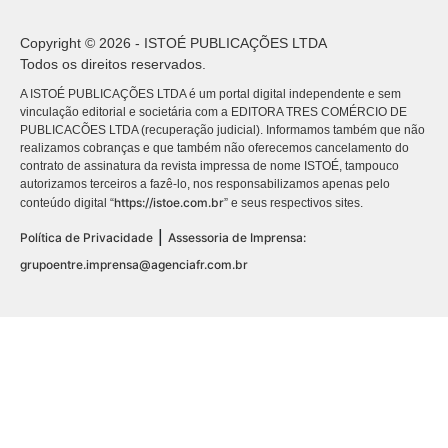
Copyright © 2026 - ISTOÉ PUBLICAÇÕES LTDA
Todos os direitos reservados.
A ISTOÉ PUBLICAÇÕES LTDA é um portal digital independente e sem
vinculação editorial e societária com a EDITORA TRES COMÉRCIO DE
PUBLICACÕES LTDA (recuperação judicial). Informamos também que não
realizamos cobranças e que também não oferecemos cancelamento do
contrato de assinatura da revista impressa de nome ISTOÉ, tampouco
autorizamos terceiros a fazê-lo, nos responsabilizamos apenas pelo
https://istoe.com.br
conteúdo digital “
” e seus respectivos sites.
|
Política de Privacidade
Assessoria de Imprensa:
grupoentre.imprensa@agenciafr.com.br