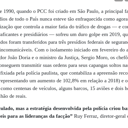
e 1990, quando o PCC foi criado em São Paulo, a principal f
ídios de todo o País nunca esteve tão enfraquecida como agor
zação que controla a maior fatia do tráfico de drogas — e c
raficantes e presidiários — sofreu um duro golpe em 2019, q
rados foram transferidos para três presídios federais de segur
ncomunicáveis. Com o isolamento iniciado em fevereiro do a
dor João Doria e o ministro da Justiça, Sergio Moro, os che
onseguem transmitir suas ordens para seus capangas soltos n
sfixiada pela polícia paulista, que contabiliza a apreensão rec
 representando um aumento de 102,8% em relação a 2018) e o
 como centenas de veículos, alguns barcos, 15 aviões e dois h
hão de reais.
lado, mas a estratégia desenvolvida pela polícia criou ba
eis para as lideranças da facção”
Ruy Ferraz, diretor-geral 