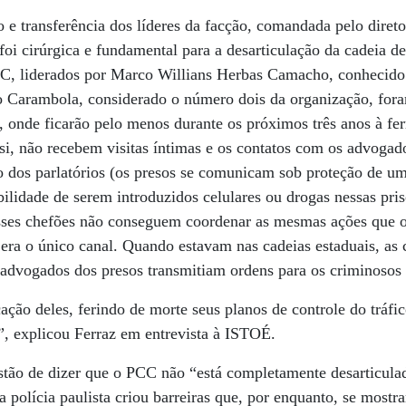
 e transferência dos líderes da facção, comandada pelo diretor
foi cirúrgica e fundamental para a desarticulação da cadeia 
CC, liderados por Marco Willians Herbas Camacho, conhecido
 Carambola, considerado o número dois da organização, foram
a, onde ficarão pelo menos durante os próximos três anos à fer
i, não recebem visitas íntimas e os contatos com os advogad
o dos parlatórios (os presos se comunicam sob proteção de u
bilidade de serem introduzidos celulares ou drogas nessas pri
sses chefões não conseguem coordenar as mesmas ações que 
o era o único canal. Quando estavam nas cadeias estaduais, as
s advogados dos presos transmitiam ordens para os criminosos 
ão deles, ferindo de morte seus planos de controle do tráfic
”, explicou Ferraz em entrevista à ISTOÉ.
estão de dizer que o PCC não “está completamente desarticulad
a polícia paulista criou barreiras que, por enquanto, se mostr