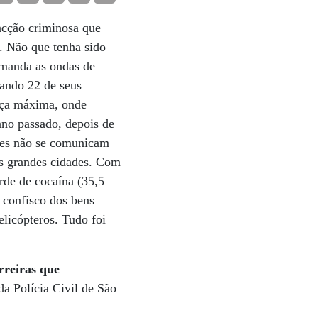
acção criminosa que
a. Não que tenha sido
omanda as ondas de
uando 22 de seus
ança máxima, onde
no passado, depois de
fões não se comunicam
as grandes cidades. Com
orde de cocaína (35,5
 confisco dos bens
elicópteros. Tudo foi
rreiras que
da Polícia Civil de São