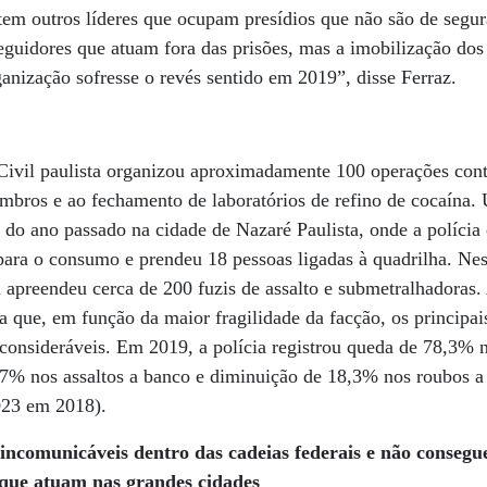
tem outros líderes que ocupam presídios que não são de seg
uidores que atuam fora das prisões, mas a imobilização dos 
anização sofresse o revés sentido em 2019”, disse Ferraz.
Civil paulista organizou aproximadamente 100 operações cont
embros e ao fechamento de laboratórios de refino de cocaína
 do ano passado na cidade de Nazaré Paulista, onde a polícia
para o consumo e prendeu 18 pessoas ligadas à quadrilha. Ne
a apreendeu cerca de 200 fuzis de assalto e submetralhadoras.
 que, em função da maior fragilidade da facção, os principai
onsideráveis. Em 2019, a polícia registrou queda de 78,3% n
,7% nos assaltos a banco e diminuição de 18,3% nos roubos a
023 em 2018).
incomunicáveis dentro das cadeias federais e não consegu
 que atuam nas grandes cidades