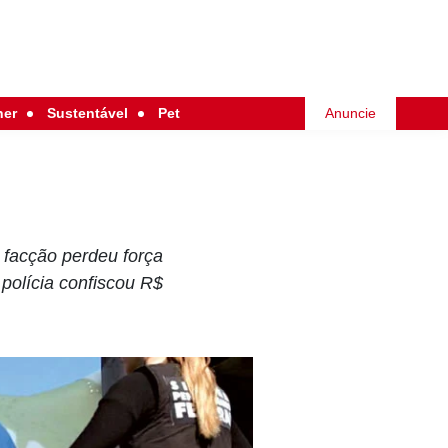
her
Sustentável
Pet
Anuncie
 facção perdeu força
olícia confiscou R$