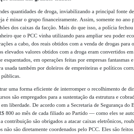
des quantidades de droga, inviabilizando a principal fonte de
seja é minar o grupo financeiramente. Assim, somente no ano p
lhões dos caixas da facção. Mais do que isso, a polícia fecho
nheiro que o PCC vinha utilizando para ampliar seu poder ec
erações a cabo, dos reais obtidos com a venda de drogas para o
s elevados valores obtidos com a droga eram convertidos em 
e esquentados, em operações feitas por empresas fantasmas e
a usada também por doleiros de empreiteiras e políticos cor
 públicas.
trar uma forma eficiente de interromper o recolhimento de din
ursos são empregados para a sustentação da estrutura e cobra
o em liberdade. De acordo com a Secretaria de Segurança do E
$ 800 ao mês de cada filiado ao Partido — como eles se au
 a contribuição são obrigados a atacar caixas eletrônicos, rou
os não são diretamente coordenados pelo PCC. Eles são feitos 