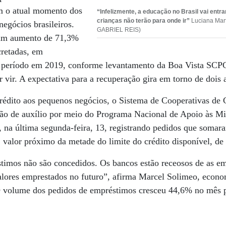
em o atual momento dos
“Infelizmente, a educação no Brasil vai entr
crianças não terão para onde ir”
Luciana Mart
egócios brasileiros.
GABRIEL REIS)
 um aumento de 71,3%
cretadas, em
eríodo em 2019, conforme levantamento da Boa Vista SCP
r vir. A expectativa para a recuperação gira em torno de dois 
crédito aos pequenos negócios, o Sistema de Cooperativas de 
ão de auxílio por meio do Programa Nacional de Apoio às M
 na última segunda-feira, 13, registrando pedidos que somar
valor próximo da metade do limite do crédito disponível, de
timos não são concedidos. Os bancos estão receosos de as e
valores emprestados no futuro”, afirma Marcel Solimeo, econo
O volume dos pedidos de empréstimos cresceu 44,6% no mês 