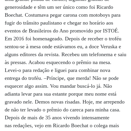
generosidade e têm um ser único como foi Ricardo
Boechat.
Costumava pegar carona com motoboys para
fugir do trânsito paulistano e
chegar no horário aos
eventos de Brasileiros do Ano promovido por ISTOÉ.
Em
2016 foi homenageado. Depois de receber o troféu
sentou-se à mesa onde
estávamos eu, a doce Veruska e
alguns editores da revista. Recebeu um
telefonema e saiu
às pressas. Acabou esquecendo o prêmio na mesa.
Levei-o
para redação e liguei para combinar nova
entrega do troféu.
–Príncipe, que merda! Não se pode
esquecer algo assim. Vou mandar buscá-lo
já. Não
adianta levar para sua estante porque meu nome está
gravado nele.
Demos novas risadas. Hoje, me arrependo
de não ter levado o prêmio do careca
para minha casa.
Depois de mais de 35 anos vivendo intensamente
nas
redações, vejo em Ricardo Boechat o colega mais