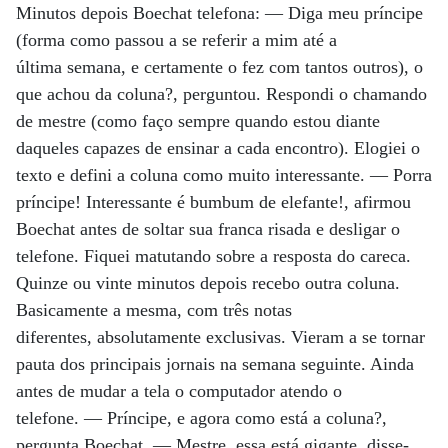
Minutos depois Boechat telefona:
— Diga meu príncipe
(forma como passou a se referir a mim até a
última
semana, e certamente o fez com tantos outros), o
que achou da coluna?,
perguntou. Respondi o chamando
de mestre (como faço sempre quando estou
diante
daqueles capazes de ensinar a cada encontro). Elogiei o
texto e
defini a coluna como muito interessante.
— Porra
príncipe! Interessante é bumbum de elefante!, afirmou
Boechat antes
de soltar sua franca risada e desligar o
telefone.
Fiquei matutando sobre a resposta do careca.
Quinze ou vinte minutos depois
recebo outra coluna.
Basicamente a mesma, com três notas
diferentes,
absolutamente exclusivas. Vieram a se tornar
pauta dos principais jornais na
semana seguinte. Ainda
antes de mudar a tela o computador atendo o
telefone.
— Príncipe, e agora como está a coluna?,
pergunta Boechat.
— Mestre, essa está gigante, disse-