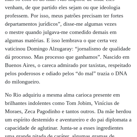
venham, de que
partido eles sejam ou que ideologia
professem. Por isso, meus patrões
precisam ter fortes
departamentos jurídicos”, disse-me algumas vezes
o
mestre quando julgava-me comedido demais em
algumas matérias. E isso
lembrava o que certa vez
vaticinou Domingo Alzugaray: “jornalismo de
qualidade
dá processo. Mas processo que ganhamos”.
Nascido em
Buenos Aires, o careca admirado por taxistas, respeitado
pelos
poderosos e odiado pelos “do mal” trazia o DNA
do milongueiro.
No Rio
adquiriu a mesma alma carioca presente em
brilhantes indolentes como Tom
Jobim, Vinícius de
Moraes, Zeca Pagodinho e tantos outros. Da mãe herdou
um
espírito destemido e aventureiro e do pai diplomata a
capacidade de
aglutinar. Junta-se a esses ingredientes
uma grande pitada de caráter,
algumas gramas de