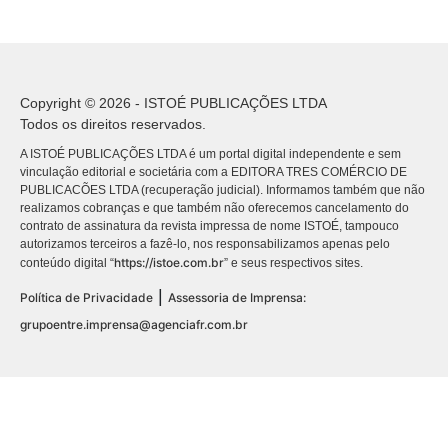
Copyright © 2026 - ISTOÉ PUBLICAÇÕES LTDA
Todos os direitos reservados.
A ISTOÉ PUBLICAÇÕES LTDA é um portal digital independente e sem
vinculação editorial e societária com a EDITORA TRES COMÉRCIO DE
PUBLICACÕES LTDA (recuperação judicial). Informamos também que não
realizamos cobranças e que também não oferecemos cancelamento do
contrato de assinatura da revista impressa de nome ISTOÉ, tampouco
autorizamos terceiros a fazê-lo, nos responsabilizamos apenas pelo
https://istoe.com.br
conteúdo digital “
” e seus respectivos sites.
|
Política de Privacidade
Assessoria de Imprensa:
grupoentre.imprensa@agenciafr.com.br