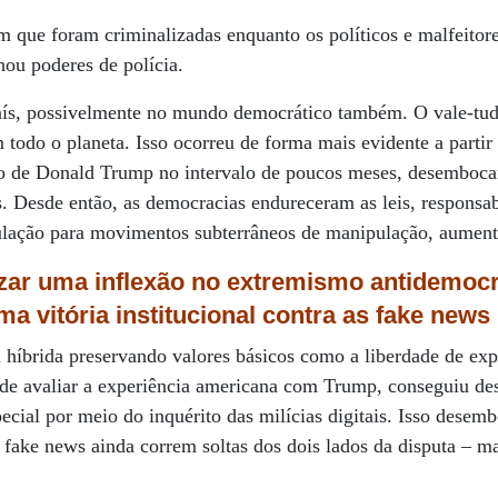
 que foram criminalizadas enquanto os políticos e malfeito
hou poderes de polícia.
aís, possivelmente no mundo democrático também. O vale-tud
todo o planeta. Isso ocorreu de forma mais evidente a partir
ção de Donald Trump no intervalo de poucos meses, desembocan
. Desde então, as democracias endureceram as leis, responsab
ulação para movimentos subterrâneos de manipulação, aument
izar uma inflexão no extremismo antidemoc
ma vitória institucional contra as fake news
ra híbrida preservando valores básicos como a liberdade de ex
is de avaliar a experiência americana com Trump, conseguiu d
ecial por meio do inquérito das milícias digitais. Isso dese
s fake news ainda correm soltas dos dois lados da disputa – m