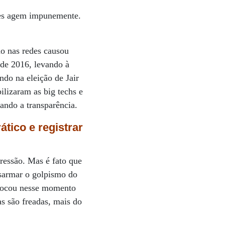
res agem impunemente.
o nas redes causou
 de 2016, levando à
do na eleição de Jair
ilizaram as big techs e
ando a transparência.
rático
e registrar
pressão. Mas é fato que
esarmar o golpismo do
mbocou nesse momento
as são freadas, mais do