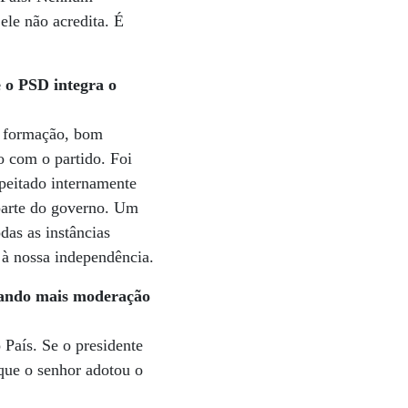
le não acredita. É
e o PSD integra o
te formação, bom
o com o partido. Foi
peitado internamente
 parte do governo. Um
das as instâncias
 à nossa independência.
ltando mais moderação
País. Se o presidente
que o senhor adotou o