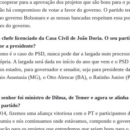
ooperar para a aprovação dos projetos que são bons para o pa
 não há compromisso de votar a favor do governo. O partido t
ao governo Bolsonaro e as nossas bancadas respeitam essa po
es do governo.
 chefe licenciado da Casa Civil de João Doria. O seu part
or a presidente?
omo é o caso do PSD, nunca pode dar a largada num processo 
rópria. A largada será dada no início do ano que vem e o PSD 
nos estados, para governador e senador, seja para presidente 
io Anastasia (MG), o Otto Alencar (BA), o Ratinho Junior (
senhor foi ministro de Dilma, de Temer e agora se alinha 
 partido?
4, fizemos uma aliança vitoriosa com o PT e participamos d
assumiu e nós continuamos onde estávamos, compondo o govern
ação para os projetos que entendemos que sejam bons para 