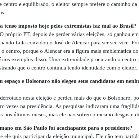
e centro e equilibrado, o eleitor sempre prefere o caminho d
os.
 tenso imposto hoje pelos extremistas faz mal ao Brasil?
 O próprio PT, depois de perder várias eleições, só ganhou 
quando Lula convidou o José de Alencar para ser seu vice. Fo
 o centro, porque o Alencar era a figura mais emblemática do 
vários exemplos disso. Uma extremidade procurando o centro p
trando que o centro continua tendo identidade com o eleitor.
eu espaço e Bolsonaro não elegeu seus candidatos em nenh
derrotado nesta eleição e perdeu mais do que o Bolsonaro, p
tro vezes na presidência. As pesquisas indicaram uma fragil
es nos últimos meses, mas ele não sofreu o mesmo desgaste d
omano em São Paulo foi acachapante para o presidente?
 ele quis participar da eleição municipal. Ele não tem partid