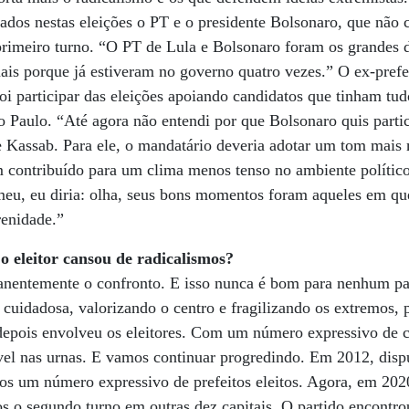
ados nestas eleições o PT e o presidente Bolsonaro, que não 
primeiro turno. “O PT de Lula e Bolsonaro foram os grandes 
ais porque já estiveram no governo quatro vezes.” O ex-prefei
foi participar das eleições apoiando candidatos que tinham tu
aulo. “Até agora não entendi por que Bolsonaro quis partici
e Kassab. Para ele, o mandatário deveria adotar um tom mais
m contribuído para um clima menos tenso no ambiente político
meu, eu diria: olha, seus bons momentos foram aqueles em qu
renidade.”
o eleitor cansou de radicalismos?
entemente o confronto. E isso nunca é bom para nenhum paí
cuidadosa, valorizando o centro e fragilizando os extremos, p
depois envolveu os eleitores. Com um número expressivo de c
vel nas urnas. E vamos continuar progredindo. Em 2012, disp
mos um número expressivo de prefeitos eleitos. Agora, em 20
os o segundo turno em outras dez capitais. O partido encontrou