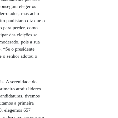
conseguiu eleger os
derrotados, mas acho
to paulistano diz que o
do para perder, como
par das eleições se
 moderado, pois a sua
. “Se o presidente
e o senhor adotou o
s. A serenidade do
rimeiro atraiu líderes
andidaturas, tivemos
utamos a primeira
20, elegemos 657
 o discurso correto e a