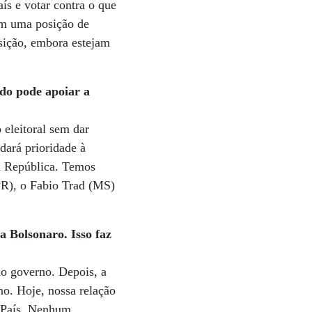
ís e votar contra o que
em uma posição de
sição, embora estejam
ido pode apoiar a
eleitoral sem dar
dará prioridade à
da República. Temos
PR), o Fabio Trad (MS)
a Bolsonaro. Isso faz
o governo. Depois, a
o. Hoje, nossa relação
o País. Nenhum