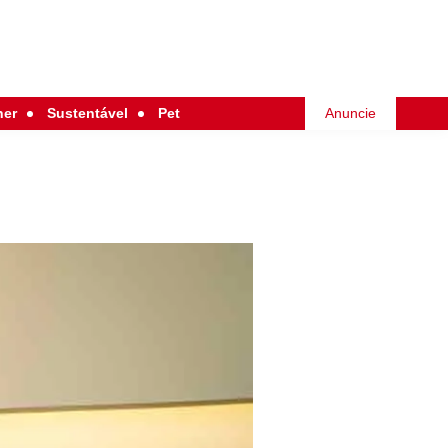
her
Sustentável
Pet
Anuncie