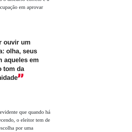
eocupação em aprovar
r ouvir um
a: olha, seus
m aqueles em
o tom da
nidade
É evidente que quando há
cendo, o eleitor tem de
escolha por uma