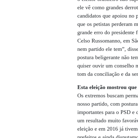
ele vê como grandes derrot
candidatos que apoiou no 
que os petistas perderam m
grande erro do presidente 
Celso Russomanno, em São P
nem partido ele tem”, diss
postura beligerante não te
quiser ouvir um conselho 
tom da conciliação e da se
Esta eleição mostrou que 
Os extremos buscam perman
nosso partido, com postura 
importantes para o PSD e 
um resultado muito favorá
eleição e em 2016 já tive
prefeitos e ainda disputam