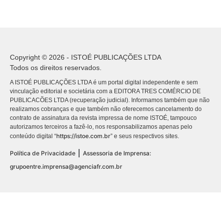
Copyright © 2026 - ISTOÉ PUBLICAÇÕES LTDA
Todos os direitos reservados.
A ISTOÉ PUBLICAÇÕES LTDA é um portal digital independente e sem
vinculação editorial e societária com a EDITORA TRES COMÉRCIO DE
PUBLICACÕES LTDA (recuperação judicial). Informamos também que não
realizamos cobranças e que também não oferecemos cancelamento do
contrato de assinatura da revista impressa de nome ISTOÉ, tampouco
autorizamos terceiros a fazê-lo, nos responsabilizamos apenas pelo
https://istoe.com.br
conteúdo digital “
” e seus respectivos sites.
|
Política de Privacidade
Assessoria de Imprensa:
grupoentre.imprensa@agenciafr.com.br