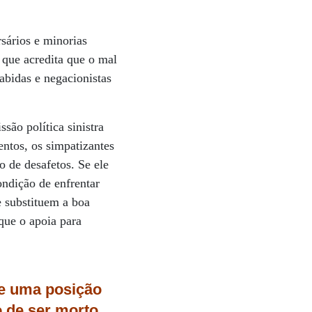
rsários e minorias
 que acredita que o mal
abidas e negacionistas
ão política sinistra
ntos, os simpatizantes
o de desafetos. Se ele
ndição de enfrentar
e substituem a boa
que o apoia para
te uma posição
o de ser morto