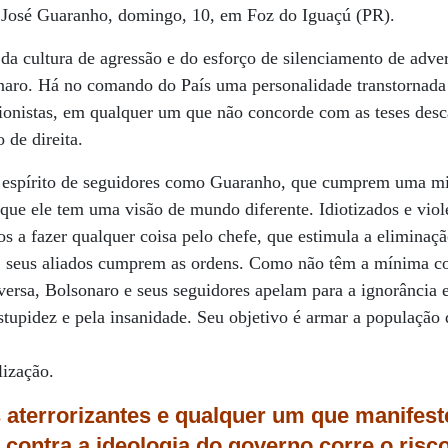
ge José Guaranho, domingo, 10, em Foz do Iguaçú (PR).
 da cultura de agressão e do esforço de silenciamento de adve
onaro. Há no comando do País uma personalidade transtornada
cionistas, em qualquer um que não concorde com as teses desc
de direita.
espírito de seguidores como Guaranho, que cumprem uma miss
ue ele tem uma visão de mundo diferente. Idiotizados e viole
s a fazer qualquer coisa pelo chefe, que estimula a eliminaçã
, seus aliados cumprem
as ordens. Como não têm a mínima co
ersa, Bolsonaro e seus seguidores apelam para a ignorância 
estupidez e pela insanidade. Seu objetivo é armar a população 
lização.
aterrorizantes e qualquer um que manifes
a contra a ideologia do governo corre o risc