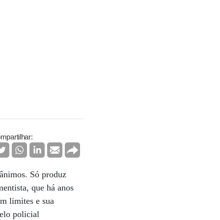
mpartilhar:
s ânimos. Só produz
mentista, que há anos
em limites e sua
lo policial