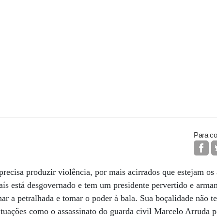
Para co
 precisa produzir violência, por mais acirrados que estejam o
aís está desgovernado e tem um presidente pervertido e arma
har a petralhada e tomar o poder à bala. Sua boçalidade não t
ituações como o assassinato do guarda civil Marcelo Arruda pe