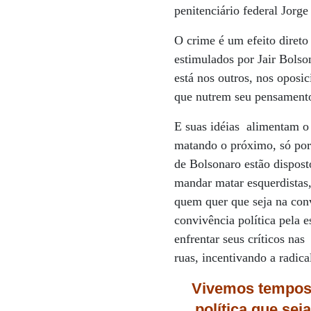
penitenciário federal Jor
O crime é um efeito direto
estimulados por Jair Bols
está nos outros, nos oposi
que nutrem seu pensamento 
E suas idéias
alimentam o 
matando o próximo, só porq
de Bolsonaro estão disposto
mandar matar esquerdistas
quem quer que seja na conv
convivência política pela 
enfrentar seus críticos nas
ruas, incentivando a radica
Vivemos tempos 
política que sej