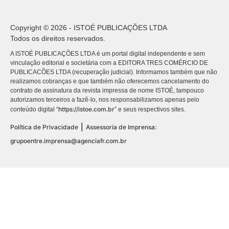
Copyright © 2026 - ISTOÉ PUBLICAÇÕES LTDA
Todos os direitos reservados.
A ISTOÉ PUBLICAÇÕES LTDA é um portal digital independente e sem
vinculação editorial e societária com a EDITORA TRES COMÉRCIO DE
PUBLICACÕES LTDA (recuperação judicial). Informamos também que não
realizamos cobranças e que também não oferecemos cancelamento do
contrato de assinatura da revista impressa de nome ISTOÉ, tampouco
autorizamos terceiros a fazê-lo, nos responsabilizamos apenas pelo
https://istoe.com.br
conteúdo digital “
” e seus respectivos sites.
|
Política de Privacidade
Assessoria de Imprensa:
grupoentre.imprensa@agenciafr.com.br