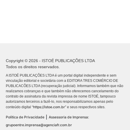
Copyright © 2026 - ISTOÉ PUBLICAÇÕES LTDA
Todos os direitos reservados.
A ISTOÉ PUBLICAÇÕES LTDA é um portal digital independente e sem
vinculação editorial e societária com a EDITORA TRES COMÉRCIO DE
PUBLICACÕES LTDA (recuperação judicial). Informamos também que não
realizamos cobranças e que também não oferecemos cancelamento do
contrato de assinatura da revista impressa de nome ISTOÉ, tampouco
autorizamos terceiros a fazê-lo, nos responsabilizamos apenas pelo
https://istoe.com.br
conteúdo digital “
” e seus respectivos sites.
|
Política de Privacidade
Assessoria de Imprensa:
grupoentre.imprensa@agenciafr.com.br