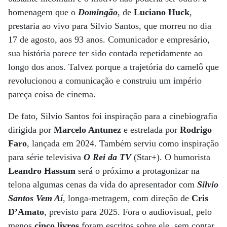
homenagem que o
Domingão
, de
Luciano Huck
,
prestaria ao vivo para Silvio Santos, que morreu no dia
17 de agosto, aos 93 anos. Comunicador e empresário,
sua história parece ter sido contada repetidamente ao
longo dos anos. Talvez porque a trajetória do camelô que
revolucionou a comunicação e construiu um império
pareça coisa de cinema.
De fato, Silvio Santos foi inspiração para a cinebiografia
dirigida por
Marcelo Antunez
e estrelada por
Rodrigo
Faro
, lançada em 2024. Também serviu como inspiração
para série televisiva
O Rei da TV
(Star+). O humorista
Leandro Hassum
será o próximo a protagonizar na
telona algumas cenas da vida do apresentador com
Silvio
Santos Vem Aí
, longa-metragem, com direção de
Cris
D’Amato
, previsto para 2025. Fora o audiovisual, pelo
menos
cinco livros
foram escritos sobre ele, sem contar